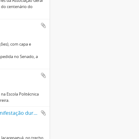
nes da Associação Geral
s do centenário do
ções), com capa e
spedida no Senado, a
na Escola Politécnica
eira.
A situação dos desabrigados após enchente no Rio de Janeiro, manifestação durante a tentativa de ocupação dos prédios em construção, José Stédile e 01 álbum
m Jacarepaguá, no trecho