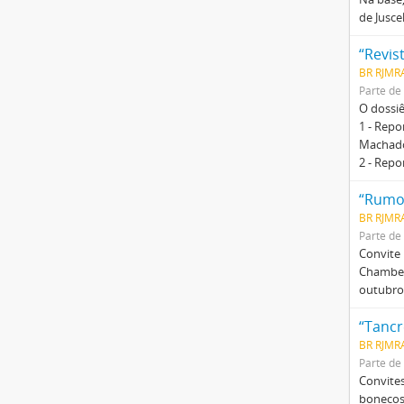
de Jusce
“Revis
BR RJMR
Parte de
O dossi
1 - Repo
Machado 
2 - Repo
“Rumos
BR RJMR
Parte de
Convite 
Chambers
outubro 
“Tancr
BR RJMR
Parte de
Convites
bonecos 