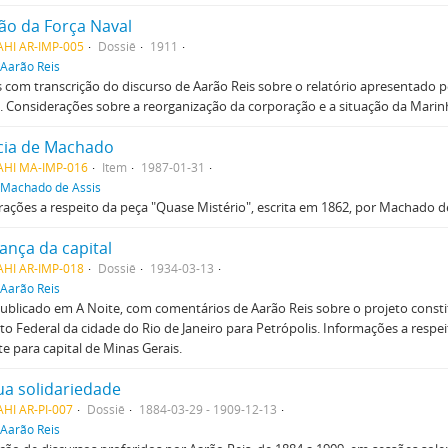
ção da Força Naval
AHI AR-IMP-005
Dossiê
1911
Aarão Reis
 com transcrição do discurso de Aarão Reis sobre o relatório apresentado p
 Considerações sobre a reorganização da corporação e a situação da Marinha
cia de Machado
AHI MA-IMP-016
Item
1987-01-31
Machado de Assis
ações a respeito da peça "Quase Mistério", escrita em 1862, por Machado de
nça da capital
AHI AR-IMP-018
Dossiê
1934-03-13
Aarão Reis
publicado em A Noite, com comentários de Aarão Reis sobre o projeto const
ito Federal da cidade do Rio de Janeiro para Petrópolis. Informações a respe
e para capital de Minas Gerais.
a solidariedade
HI AR-PI-007
Dossiê
1884-03-29 - 1909-12-13
Aarão Reis