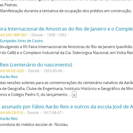
as Pedras;
 Manifestação durante a tentativa de ocupação dos prédios em construção;
AHI EAC-IMP-001
Dossiê
1939 - 1952
Eurípedes Aires de Castro
divulgando a XII Feira Internacional de Amostras do Rio de Janeiro (pavilh
 do Café) e o Complexo Industrial da Cia. Siderúrgica Nacional, em Volta Re
Reis (centenário do nascimento)
AHI AR-DC-020
Dossiê
1953-05-06
Aarão Reis
das sessões solenes para as comemorações do centenário natalício de Aarã
ra de Geografia, Clube de Engenharia, Instituto Histórico e Geográfico de Mi
ros e Colégio Pedro II, do lançamento
...
»
 assinado por Fábio Aarão Reis e outros da escola José de 
AHI AR-CR-010
Dossiê
1917-08-07
Aarão Reis
à conduta do médico escolar dr. Nicolau.