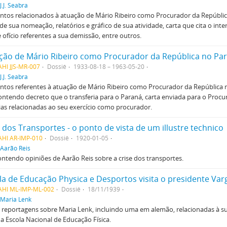
J.J. Seabra
tos relacionados à atuação de Mário Ribeiro como Procurador da Repúblic
de sua nomeação, relatórios e gráfico de sua atividade, carta que cita o int
e ofício referentes a sua demissão, entre outros.
HI JJS-MR-007
Dossiê
1933-08-18 – 1963-05-20
J.J. Seabra
tos referentes à atuação de Mário Ribeiro como Procurador da República 
ontendo decreto que o transferia para o Paraná, carta enviada para o Procu
ias relacionadas ao seu exercício como procurador.
e dos Transportes - o ponto de vista de um illustre technico
AHI AR-IMP-010
Dossiê
1920-01-05
Aarão Reis
ontendo opiniões de Aarão Reis sobre a crise dos transportes.
la de Educação Physica e Desportos visita o presidente Var
AHI ML-IMP-ML-002
Dossiê
18/11/1939
Maria Lenk
 reportagens sobre Maria Lenk, incluindo uma em alemão, relacionadas à s
a Escola Nacional de Educação Física.