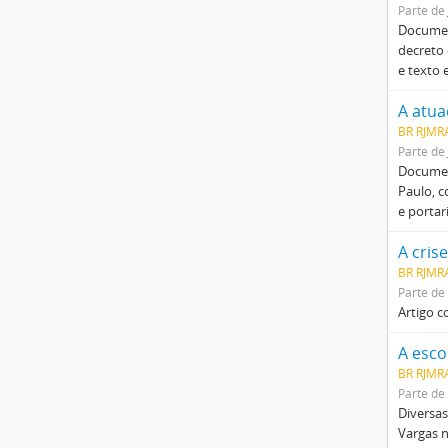
Parte de
Documen
decreto 
e texto 
BR RJMRA
Parte de
Documen
Paulo, c
e portar
A cris
BR RJMR
Parte de
Artigo c
A esco
BR RJMR
Parte de
Diversas
Vargas n