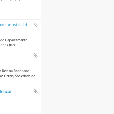
A XII Feira Internacional de Amostras do Rio de Janeiro e o Complexo Industrial da Cia. Siderúrgica Nacional
ão do Departamento
donda (02).
o Reis na Sociedade
nas Gerais, Sociedade de
Alencar