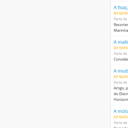
A fixa
BR RJMR
Parte de
Recortes
Marinha.
A malí
BR RJMR
Parte de
Consider
A muda
BR RJMR
Parte de
Artigo, 
do Distr
Horizont
A mútu
BR RJMRA
Parte de