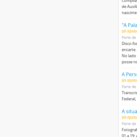
Compilaç
de Auxíl
nascime
"A Pal
BR RJMR
Parte de
Disco fo
encarte.
No lado 
posse n
A Pers
BR RJMRA
Parte de
Transcri
Federal,
BR RJMR
Parte de
Fotograf
01 a 19: