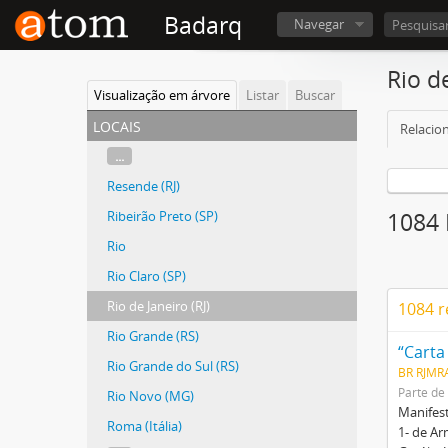
Badarq
Navegar
Rio de
Visualização em árvore
Listar
Buscar
locais
Relacio
...
Resende (RJ)
Ribeirão Preto (SP)
1084 
Rio
Rio Claro (SP)
Rio de Janeiro (RJ)
1084 r
Rio Grande (RS)
“Carta
Rio Grande do Sul (RS)
BR RJMRA
Parte de
Rio Novo (MG)
Manifest
Roma (Itália)
1- de Ar