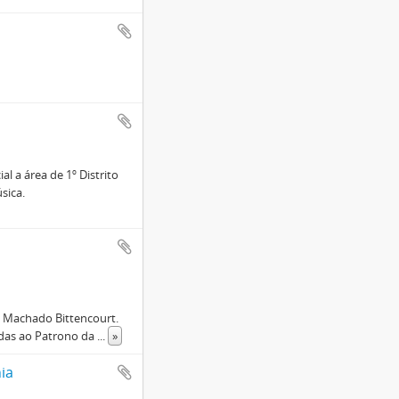
al a área de 1º Distrito
sica.
s Machado Bittencourt.
adas ao Patrono da
...
»
ia