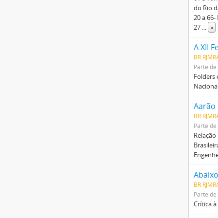
do Rio d
20 a 66-
27
...
»
BR RJMR
Parte de
Folders 
Nacional
Aarão 
BR RJMR
Parte de
Relação 
Brasilei
Engenhei
Abaixo
BR RJMR
Parte de
Crítica 