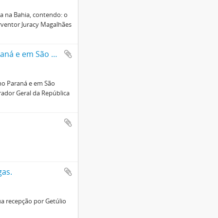
a na Bahia, contendo: o
erventor Juracy Magalhães
A atuação de Mário Ribeiro como Procurador da República no Paraná e em São Paulo
no Paraná e em São
rador Geral da República
gas.
ua recepção por Getúlio