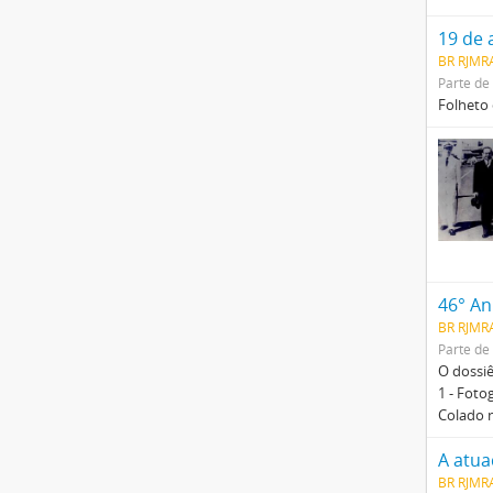
19 de 
BR RJMR
Parte de
Folheto
46° An
BR RJMR
Parte de
O dossiê
1 - Foto
Colado 
A atua
BR RJMRA