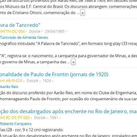
ão de discursos proferidos por Aarão Reis, de 1884 a 1909, em sessões sole
ios Mútuos da E.F. Central do Brasil. Os discursos abrangem: comemoraçõe
nto de Cristiano Ottoni, comemoração do
...
»
avra de Tancredo"
AHI TN-DC-004
Dossiê
29/04/1985
Tancredo de Almeida Neves
nográfico intitulado “A Palavra de Tancredo”, em formato long-play (33 rota
“A”, registra-se: o nascimento, a campanha para governador de Minas, a de
o governo de Minas, a campanha das
...
»
onalidade de Paulo de Frontin (jornais de 1920)
HI AR-PI-020
Dossiê
1924
Aarão Reis
ção do discurso proferido por Aarão Reis, em nome do Clube de Engenharia, 
 homenageando Paulo de Frontin, por ocasião do cinquentenário de sua carr
AHI RC-DC-FT-003
Dossiê
1991
Roberto Cerqueira
ias (28 - cor, 9 x 12 cm) registrando:
 A situação dos desabrigados após enchente no Rio de Janeiro, instalados e