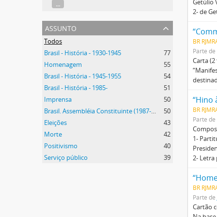
Getúlio 
...
2- de Ge
assunto
“Comme
Todos
BR RJMR
Parte de
Brasil - História - 1930-1945
77
Carta (2
Homenagem
55
“Manifes
Brasil - História - 1945-1955
54
destina
Brasil - História - 1985-
51
“Hino 
Imprensa
50
BR RJMRA
Brasil. Assembléia Constituinte (1987-1988)
50
Parte de
Eleições
43
Composi
Morte
42
1- Parti
Positivismo
40
Presiden
Serviço público
39
2- Letra
“Homen
BR RJMRA
Parte de
Cartão c
Na base,