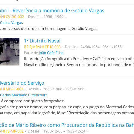
abril - Reverência a memória de Getúlio Vargas
AHI CV-DC-002
Dossiê
1956 - 1960
Celina Vargas
 com versos de cordel em homenagem a Getúlio Vargas.
1º Distrito Naval
BR RJMRAHI CF-IC-003
Dossiê
24/08/1954 - 08/11/1955
Parte de
João Café Filho
Reprodução fotográfica do Presidente Café Filho em visita ofici
Naval no Rio de Janeiro. Sendo recepcionado por banda de mú
iversário do Serviço
AHI MB-IC-002
Dossiê
26/09/1966 - 29/09/1966
Carlos Machado Bittencourt
 é composto por quatro fotografias:
grafia em preto e branco, com paspatur e capa, do jazigo do Marechal Carlo
na capa, em papel datilografado, lê-se: “Recordação das homenagens prest
ção de Mário Ribeiro como Procurador da República na Bah
HI JJS-MR-002
Dossiê
1930-12-08 – 1932-12-24