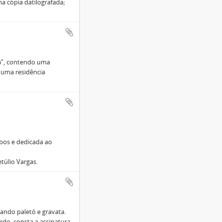
a cópia datilografada;
ra”, contendo uma
 uma residência
obos e dedicada ao
túlio Vargas.
ando paletó e gravata.
rdo, consta a assinatura