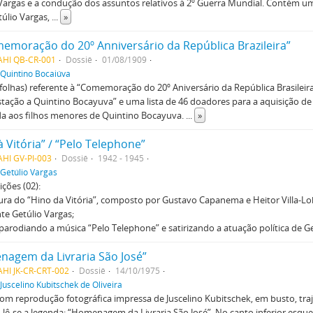
Vargas e a condução dos assuntos relativos à 2º Guerra Mundial. Contém um
túlio Vargas,
...
»
moração do 20º Anniversário da República Brazileira”
AHI QB-CR-001
Dossiê
01/08/1909
Quintino Bocaiúva
 folhas) referente à “Comemoração do 20º Aniversário da República Brasilei
tação a Quintino Bocayuva” e uma lista de 46 doadores para a aquisição de
da aos filhos menores de Quintino Bocayuva.
...
»
à Vitória” / “Pelo Telephone”
HI GV-PI-003
Dossiê
1942 - 1945
Getúlio Vargas
ções (02):
tura do “Hino da Vitória”, composto por Gustavo Capanema e Heitor Villa-L
te Getúlio Vargas;
 parodiando a música “Pelo Telephone” e satirizando a atuação política de Ge
agem da Livraria São José”
HI JK-CR-CRT-002
Dossiê
14/10/1975
Juscelino Kubitschek de Oliveira
om reprodução fotográfica impressa de Juscelino Kubitschek, em busto, traj
 lê-se a legenda: “Homenagem da Livraria São José”. No canto inferior esque