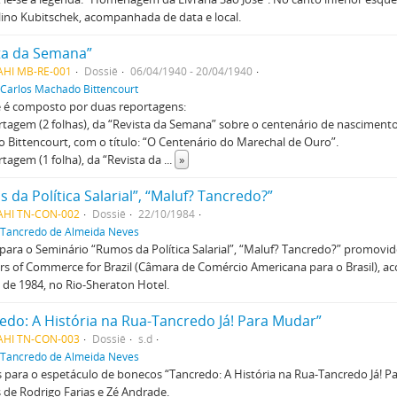
lino Kubitschek, acompanhada de data e local.
ta da Semana”
AHI MB-RE-001
Dossiê
06/04/1940 - 20/04/1940
Carlos Machado Bittencourt
ê é composto por duas reportagens:
rtagem (2 folhas), da “Revista da Semana” sobre o centenário de nasciment
Bittencourt, com o título: “O Centenário do Marechal de Ouro”.
rtagem (1 folha), da “Revista da
...
»
 da Política Salarial”, “Maluf? Tancredo?”
AHI TN-CON-002
Dossiê
22/10/1984
Tancredo de Almeida Neves
para o Seminário “Rumos da Política Salarial”, “Maluf? Tancredo?” promovi
 of Commerce for Brazil (Câmara de Comércio Americana para o Brasil), a
de 1984, no Rio-Sheraton Hotel.
edo: A História na Rua-Tancredo Já! Para Mudar”
AHI TN-CON-003
Dossiê
s.d
Tancredo de Almeida Neves
 para o espetáculo de bonecos “Tancredo: A História na Rua-Tancredo Já! P
de Rodrigo Farias e Zé Andrade.