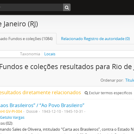
 Janeiro (RJ)
nado Fundos e coleções (1084)
Relacionado Registro de autoridade (0)
Taxonomia
Locais
Fundos e coleções resultados para Rio de J
Ordenar por:
Títul
esultados diretamente relacionados
Excluir termos específicos
 aos Brasileiros” / “Ao Povo Brasileiro”
HI GV-PI-004
Dossiê
1943-12-10 - 1945-10-31
Getúlio Vargas
os (02):
mando Sales de Oliveira, intitulado “Carta aos Brasileiros”, contra o Estado