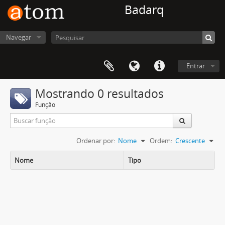
Badarq
Navegar
Entrar
Mostrando 0 resultados
Função
Ordenar por:
Nome
Ordem:
Crescente
Nome
Tipo