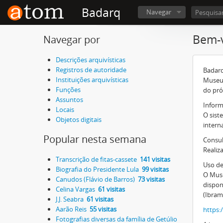
Badarq
Navegar
Bem-v
Navegar por
Descrições arquivísticas
Registros de autoridade
Badarq
Instituições arquivísticas
Museu 
Funções
do pró
Assuntos
Inform
Locais
O sist
Objetos digitais
intern
Popular nesta semana
Consul
Realiz
Transcrição de fitas-cassete
141 visitas
Uso d
Biografia do Presidente Lula
99 visitas
O Muse
Canudos (Flávio de Barros)
73 visitas
dispon
Celina Vargas
61 visitas
(Ibram
J.J. Seabra
61 visitas
Aarão Reis
55 visitas
https:
Fotografias diversas da família de Getúlio