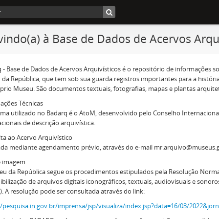
indo(a) à Base de Dados de Acervos Arqui
 - Base de Dados de Acervos Arquivísticos é o repositório de informações so
da República, que tem sob sua guarda registros importantes para a história
prio Museu. São documentos textuais, fotografias, mapas e plantas arquite
ações Técnicas
ema utilizado no Badarq é o AtoM, desenvolvido pelo Conselho Internacion
acionais de descrição arquivística.
ta ao Acervo Arquivístico
ada mediante agendamento prévio, através do e-mail mr.arquivo@museus.
e imagem
u da República segue os procedimentos estipulados pela Resolução Normati
ibilização de arquivos digitais iconográficos, textuais, audiovisuais e sonor
). A resolução pode ser consultada através do link:
//pesquisa.in.gov.br/imprensa/jsp/visualiza/index.jsp?data=16/03/2022&jo