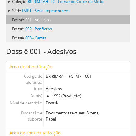
Coleção
BR RJMRAHI FC - Fernando Collor de Mello
Série
IMPT - Série Impeachment
Dossiê
001 - Adesivos
Dossiê
002 - Panfletos
Dossiê
003 - Cartaz
Dossiê 001 - Adesivos
Área de identificação
Código de
BR RJMRAHI FC-IMPT-001
referência
Título
Adesivos
Data(s)
1992 (Produção)
Nível de descrição
Dossiê
Dimensão e
Documentos textuais: 3 itens;
suporte
Papel
Área de contextualização