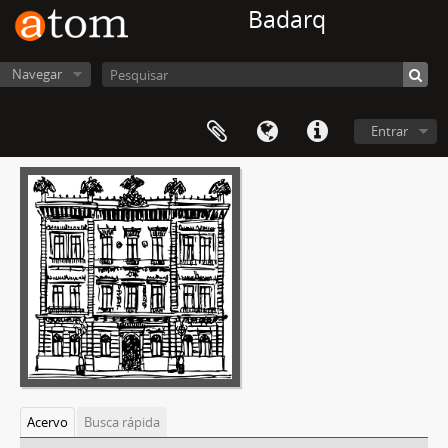
Badarq
Navegar
Entrar
Acervo
Busca rápida