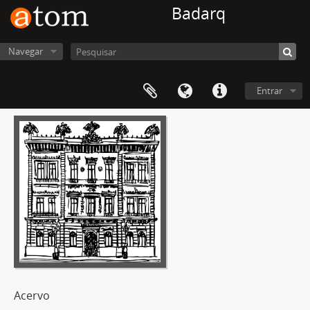
Badarq
Navegar
Entrar
Acervo