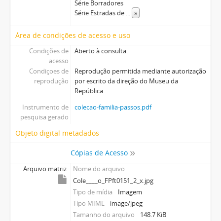
Série Borradores
Série Estradas de
...
»
Área de condições de acesso e uso
Condições de
Aberto à consulta.
acesso
Condiçoes de
Reprodução permitida mediante autorização
reprodução
por escrito da direção do Museu da
República.
Instrumento de
colecao-familia-passos.pdf
pesquisa gerado
Objeto digital metadados
Cópias de Acesso
Arquivo matriz
Nome do arquivo
Cole____o_FPft0151_2_x.jpg
Tipo de mídia
Imagem
Tipo MIME
image/jpeg
Tamanho do arquivo
148.7 KiB