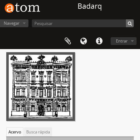
Badarq
Navegar
Entrar
Acervo
Busca rápida