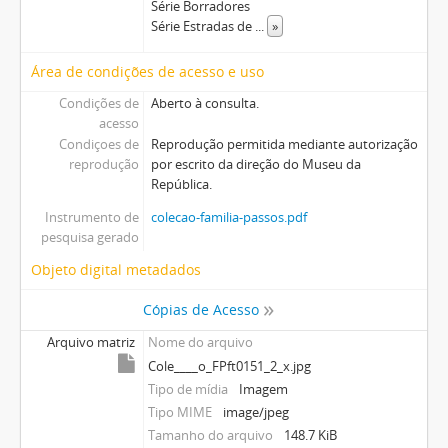
Série Borradores
Série Estradas de
...
»
Área de condições de acesso e uso
Condições de
Aberto à consulta.
acesso
Condiçoes de
Reprodução permitida mediante autorização
reprodução
por escrito da direção do Museu da
República.
Instrumento de
colecao-familia-passos.pdf
pesquisa gerado
Objeto digital metadados
Cópias de Acesso
Arquivo matriz
Nome do arquivo
Cole____o_FPft0151_2_x.jpg
Tipo de mídia
Imagem
Tipo MIME
image/jpeg
Tamanho do arquivo
148.7 KiB