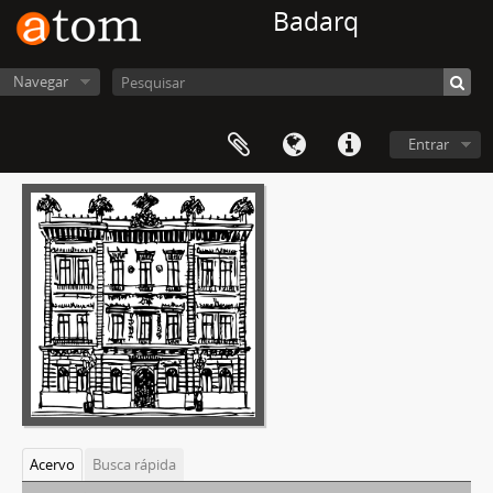
Badarq
Navegar
Entrar
Acervo
Busca rápida