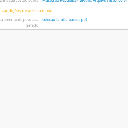
Entidade custodiadora
Museu da República (IBRAM). Arquivo Histórico e I
 condições de acesso e uso
strumento de pesquisa
colecao-familia-passos.pdf
gerado