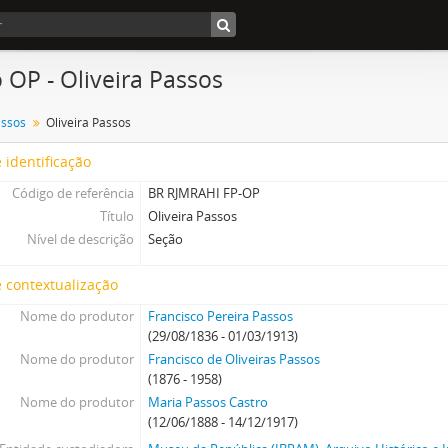
 OP - Oliveira Passos
assos
Oliveira Passos
 identificação
Código de referência
BR RJMRAHI FP-OP
Título
Oliveira Passos
Nível de descrição
Seção
 contextualização
Nome do produtor
Francisco Pereira Passos
(29/08/1836 - 01/03/1913)
Nome do produtor
Francisco de Oliveiras Passos
(1876 - 1958)
Nome do produtor
Maria Passos Castro
(12/06/1888 - 14/12/1917)