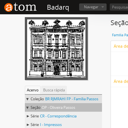
Badarq
Navegar
Seção
Família P
Área de
Área de
Acervo
Busca rápida
Coleção
BR RJMRAHI FP - Família Passos
Seção
OP - Oliveira Passos
Série
CR - Correspondência
Série
I - Impressos