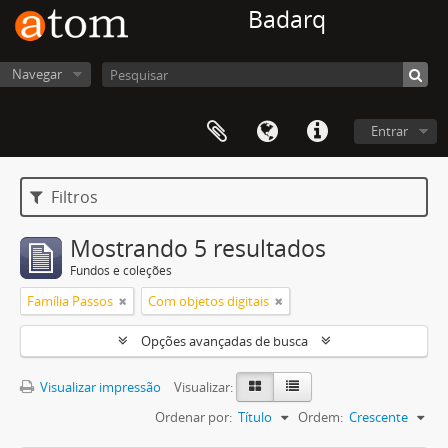
Badarq
Navegar
Entrar
Filtros
Mostrando 5 resultados
Fundos e coleções
Família Passos
Com objetos digitais
Opções avançadas de busca
Visualizar impressão
Visualizar:
Ordenar por:
Título
Ordem:
Crescente