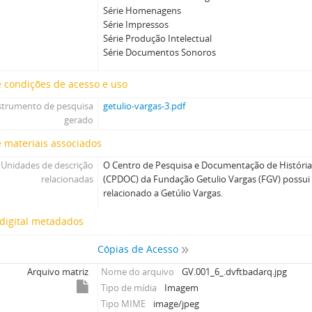
Série Homenagens
Série Impressos
Série Produção Intelectual
Série Documentos Sonoros
 condições de acesso e uso
strumento de pesquisa
getulio-vargas-3.pdf
gerado
 materiais associados
Unidades de descrição
O Centro de Pesquisa e Documentação de Históri
relacionadas
(CPDOC) da Fundação Getulio Vargas (FGV) possu
relacionado a Getúlio Vargas.
digital metadados
Cópias de Acesso
Arquivo matriz
Nome do arquivo
GV.001_6_.dvftbadarq.jpg
Tipo de mídia
Imagem
Tipo MIME
image/jpeg