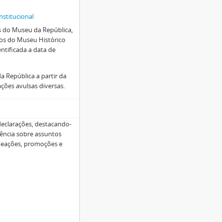
nstitucional
os do Museu da República,
tos do Museu Histórico
entificada a data de
a República a partir da
ções avulsas diversas.
 declarações, destacando-
dência sobre assuntos
omeações, promoções e