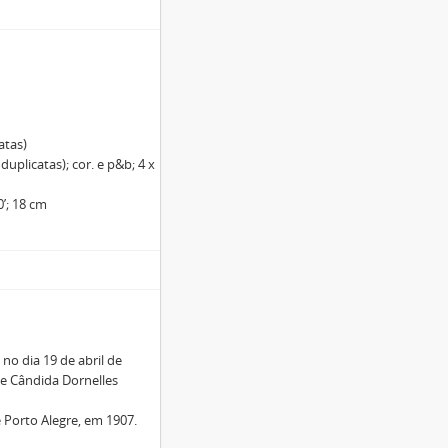
atas)
uplicatas); cor. e p&b; 4 x
’; 18 cm
no dia 19 de abril de
 e Cândida Dornelles
 Porto Alegre, em 1907.