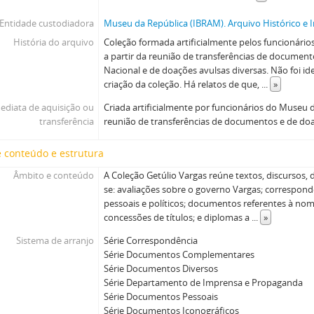
Entidade custodiadora
Museu da República (IBRAM). Arquivo Histórico e I
História do arquivo
Coleção formada artificialmente pelos funcionári
a partir da reunião de transferências de documen
Nacional e de doações avulsas diversas. Não foi id
criação da coleção. Há relatos de que,
...
»
ediata de aquisição ou
Criada artificialmente por funcionários do Museu d
transferência
reunião de transferências de documentos e de doa
 conteúdo e estrutura
Âmbito e conteúdo
A Coleção Getúlio Vargas reúne textos, discursos,
se: avaliações sobre o governo Vargas; correspon
pessoais e políticos; documentos referentes à n
concessões de títulos; e diplomas a
...
»
Sistema de arranjo
Série Correspondência
Série Documentos Complementares
Série Documentos Diversos
Série Departamento de Imprensa e Propaganda
Série Documentos Pessoais
Série Documentos Iconográficos