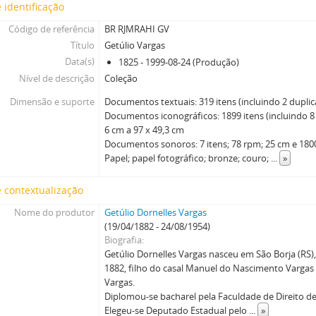
 identificação
Código de referência
BR RJMRAHI GV
Título
Getúlio Vargas
Data(s)
1825 - 1999-08-24 (Produção)
Nível de descrição
Coleção
Dimensão e suporte
Documentos textuais: 319 itens (incluindo 2 duplic
Documentos iconográficos: 1899 itens (incluindo 8 d
6 cm a 97 x 49,3 cm
Documentos sonoros: 7 itens; 78 rpm; 25 cm e 1800
Papel; papel fotográfico; bronze; couro;
...
»
 contextualização
Nome do produtor
Getúlio Dornelles Vargas
(19/04/1882 - 24/08/1954)
Biografia
Getúlio Dornelles Vargas nasceu em São Borja (RS), 
1882, filho do casal Manuel do Nascimento Vargas
Vargas.
Diplomou-se bacharel pela Faculdade de Direito de
Elegeu-se Deputado Estadual pelo
...
»