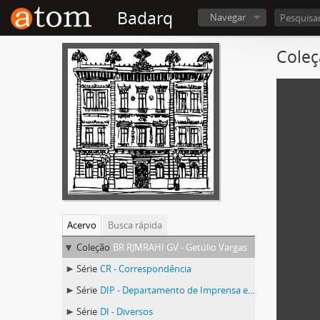
Badarq
Navegar
Coleç
Acervo
Busca rápida
Coleção
BR RJMRAHI GV - Getúlio Vargas
Série
CR - Correspondência
Série
DIP - Departamento de Imprensa e Propaganda
Série
DI - Diversos