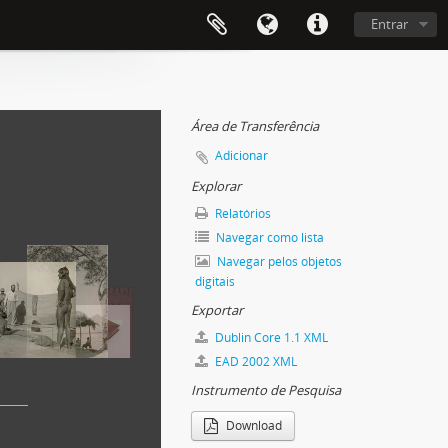
Entrar
Área de Transferência
Adicionar
Explorar
Relatórios
Navegar como lista
Navegar pelos objetos
digitais
Exportar
Dublin Core 1.1 XML
EAD 2002 XML
Instrumento de Pesquisa
Download