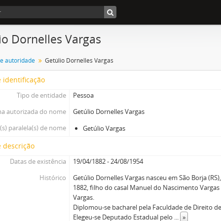
io Dornelles Vargas
de autoridade
Getúlio Dornelles Vargas
 identificação
Tipo de entidade
Pessoa
a autorizada do nome
Getúlio Dornelles Vargas
s) paralela(s) de nome
Getúlio Vargas
 descrição
Datas de existência
19/04/1882 - 24/08/1954
Histórico
Getúlio Dornelles Vargas nasceu em São Borja (RS), 
1882, filho do casal Manuel do Nascimento Vargas
Vargas.
Diplomou-se bacharel pela Faculdade de Direito de
Elegeu-se Deputado Estadual pelo
...
»