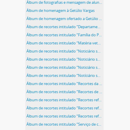
Álbum de fotografias e mensagem de alunos e professores da Escola Vocacional nº 3 oferecido por ocasião da visita de Getúlio Vargas ao Paraguai
Álbum de homenagem à Getúlio Vargas
Álbum de homenagem ofertado a Getúlio Vargas pelo Estado de Israel, contendo 08 aquarelas
Álbum de recortes intitulado “Departamento Estadual de Imprensa e Propaganda (D.E.I.P.) São Paulo”
Álbum de recortes intitulado “Família do Presidente”
Álbum de recortes intitulado “Matéria vetada”
Álbum de recortes intitulado “Noticiário sobre Decreto sobre a Lavoura”
Álbum de recortes intitulado “Noticiário sobre Imposto sobre Combustíveis”
Álbum de recortes intitulado “Noticiário sobre Leis Constitucionais"
Álbum de recortes intitulado “Notíciário sobre Sociedades Anônimas”
Álbum de recortes intitulado “Recortes da Ilustração Brasileira sobre Passagem da data natalícia do Sr Presidente Getúlio Vargas”
Álbum de recortes intitulado “Recortes de Apelos e Sugestões dirigidos ao Sr Presidente Getúlio Vargas”
Álbum de recortes intitulado “Recortes referentes ao Sr. Getúlio Vargas em sociais”
Álbum de recortes intitulado “Recortes referentes ao Sr Presidente Getúlio Vargas em leis e decretos”
Álbum de recortes intitulado “Recortes referentes ao último levante comunista descoberto pela nossa Polícia Federal”
Álbum de recortes intitulado “Serviço de controle - Divisão de Imprensa - Telegramas que não tiveram curso parcial e totalmente”