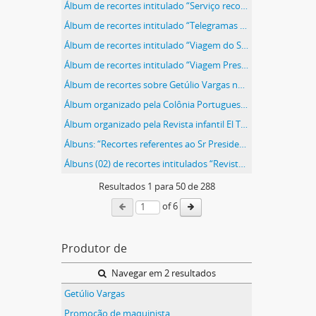
Álbum de recortes intitulado “Serviço recomendado - entrevistas, artigos, tópicos e reportagens distribuídos pelo D.I.P”
Álbum de recortes intitulado “Telegramas (noticiário) sobre o plano siderúrgico”
Álbum de recortes intitulado “Viagem do Sr Presidente da República a São Paulo”
Álbum de recortes intitulado “Viagem Presidencial ao Norte”
Álbum de recortes sobre Getúlio Vargas nas diversas fases de sua vida
Álbum organizado pela Colônia Portuguesa do Brasil em homenagem a Getúlio Vargas
Álbum organizado pela Revista infantil El Tony
Álbuns: “Recortes referentes ao Sr Presidente Getúlio Vargas em sociais” e “Recortes referentes ao Sr Presidente Getúlio Vargas em artigos e comentários”
Álbuns (02) de recortes intitulados “Revistas Nacionais”
Resultados
1
para
50
de 288
of 6
Produtor de
Navegar em 2 resultados
Getúlio Vargas
Promoção de maquinista