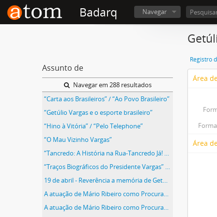
Badarq
Navegar
Getúl
Registro 
Assunto de
Área de
Navegar em 288 resultados
“Carta aos Brasileiros” / “Ao Povo Brasileiro”
Form
“Getúlio Vargas e o esporte brasileiro”
Forma(
“Hino à Vitória” / “Pelo Telephone”
“O Mau Vizinho Vargas”
Área de
“Tancredo: A História na Rua-Tancredo Já! Para Mudar”
“Traços Biográficos do Presidente Vargas” / “Perfil Político do Presidente Getúlio Vargas”
19 de abril - Reverência a memória de Getúlio Vargas
A atuação de Mário Ribeiro como Procurador da República na Bahia
A atuação de Mário Ribeiro como Procurador da República no Paraná e em São Paulo