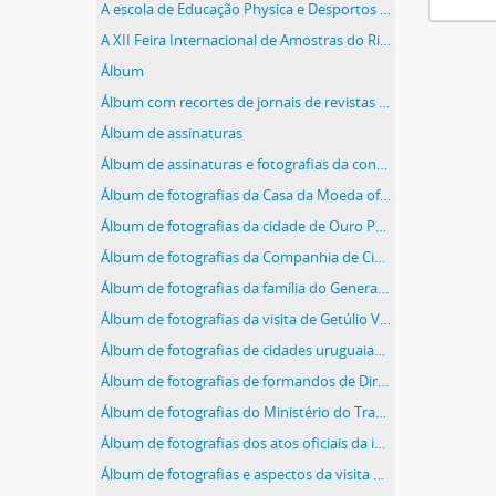
A escola de Educação Physica e Desportos visita o presidente Vargas.
A XII Feira Internacional de Amostras do Rio de Janeiro e o Complexo Industrial da Cia. Siderúrgica Nacional
Álbum
Álbum com recortes de jornais de revistas sobre Getúlio Vargas, organizado por Olinda Farias Gonçalves, admiradora do presidente
Álbum de assinaturas
Álbum de assinaturas e fotografias da construção da ferrovia ligando o Rio Grande do Sul a Treinta-y-Tres
Álbum de fotografias da Casa da Moeda oferecido a Getúlio Vargas pelos funcionários
Álbum de fotografias da cidade de Ouro Preto oferecido a Getúlio Vargas pela Sociedade dos Amigos de Ouro Preto
Álbum de fotografias da Companhia de Cimento Portland do Paraná
Álbum de fotografias da família do General Antonio de Souza Neto, combatente da Guerra dos Farrapos, oferecido por sua filha a Getúlio Vargas em carta anexa
Álbum de fotografias da visita de Getúlio Vargas ao Paraguai
Álbum de fotografias de cidades uruguaias, homenagem do povo do Departamento de Maldonado a Getúlio Vargas por ocasião de sua visita ao Uruguai
Álbum de fotografias de formandos de Direito da Universidade do Brasil
Álbum de fotografias do Ministério do Trabalho, Industria e Comércio oferecido a Getúlio Vargas
Álbum de fotografias dos atos oficiais da inauguração de Goiânia, aspectos da cidade, Getúlio Vargas, Pedro Ludovico e membros do governo local
Álbum de fotografias e aspectos da visita de Getúlio Vargas a Belém, oferecido pelo Prefeito Abelardo Conduru