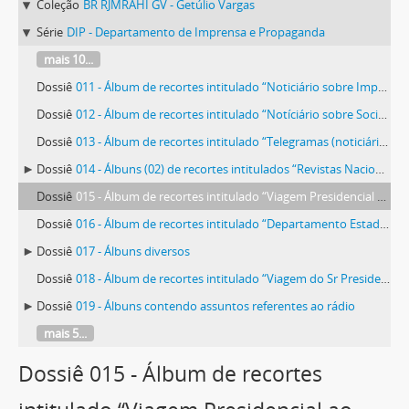
Coleção
BR RJMRAHI GV - Getúlio Vargas
Série
DIP - Departamento de Imprensa e Propaganda
mais 10...
Dossiê
011 - Álbum de recortes intitulado “Noticiário sobre Imposto sobre Combustíveis”
Dossiê
012 - Álbum de recortes intitulado “Notíciário sobre Sociedades Anônimas”
Dossiê
013 - Álbum de recortes intitulado “Telegramas (noticiário) sobre o plano siderúrgico”
Dossiê
014 - Álbuns (02) de recortes intitulados “Revistas Nacionais”
Dossiê
015 - Álbum de recortes intitulado “Viagem Presidencial ao Norte”
Dossiê
016 - Álbum de recortes intitulado “Departamento Estadual de Imprensa e Propaganda (D.E.I.P.) São Paulo”
Dossiê
017 - Álbuns diversos
Dossiê
018 - Álbum de recortes intitulado “Viagem do Sr Presidente da República a São Paulo”
Dossiê
019 - Álbuns contendo assuntos referentes ao rádio
mais 5...
Dossiê 015 - Álbum de recortes