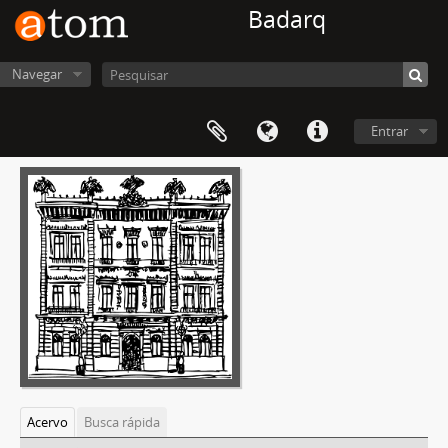
Badarq
Navegar
Entrar
Acervo
Busca rápida