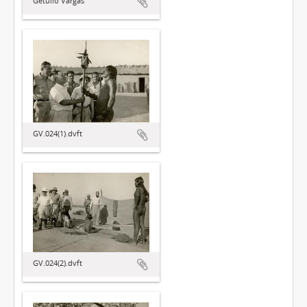
Getúlio Vargas
GV.024(1).dvft
GV.024(2).dvft