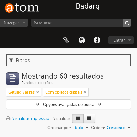
Badarq
Navegar
Entrar
Filtros
Mostrando 60 resultados
Fundos e coleções
Getúlio Vargas
Com objetos digitais
Opções avançadas de busca
Visualizar impressão
Visualizar:
Ordenar por:
Título
Ordem:
Crescente