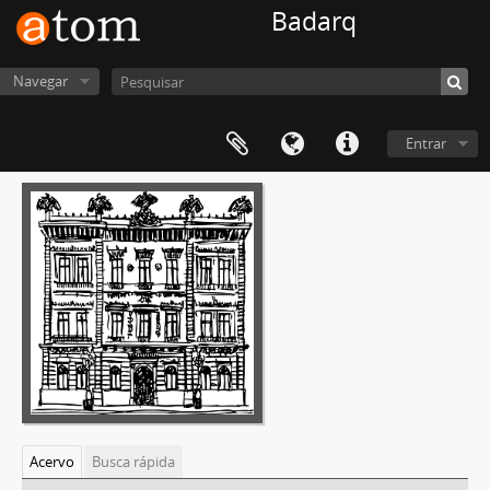
Badarq
Navegar
Entrar
Acervo
Busca rápida