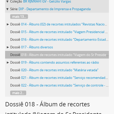
Coleção
BR RJMRAHI GV - Getúlio Vargas
Série
DIP - Departamento de Imprensa e Propaganda
mais 13...
Dossiê
014 - Álbuns (02) de recortes intitulados “Revistas Nacionais”
Dossiê
015 - Álbum de recortes intitulado “Viagem Presidencial ao Norte”
Dossiê
016 - Álbum de recortes intitulado “Departamento Estadual de Imprensa e Propaganda (D.E.I.P.) São Paulo”
Dossiê
017 - Álbuns diversos
Dossiê
018 - Álbum de recortes intitulado “Viagem do Sr Presidente da República a São Paulo”
Dossiê
019 - Álbuns contendo assuntos referentes ao rádio
Dossiê
020 - Álbum de recortes intitulado “Matéria vetada”
Dossiê
021 - Álbum de recortes intitulado “Serviço recomendado - entrevistas, artigos, tópicos e reportagens distribuídos pelo D.I.P”
Dossiê
022 - Álbum de recortes intitulado “Serviço de controle - Divisão de Imprensa - Telegramas que não tiveram curso parcial e totalmente”
mais 2...
Dossiê 018 - Álbum de recortes