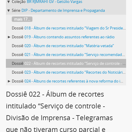
Coleção
BR RJMRAHI GV - Getúlio Vargas
Série
DIP - Departamento de Imprensa e Propaganda
mais 17...
Dossiê
018 - Álbum de recortes intitulado “Viagem do Sr Presidente da República a São Paulo”
Dossiê
019 - Álbuns contendo assuntos referentes ao rádio
Dossiê
020 - Álbum de recortes intitulado “Matéria vetada”
Dossiê
021 - Álbum de recortes intitulado “Serviço recomendado - entrevistas, artigos, tópicos e reportagens distribuídos pelo D.I.P”
Dossiê
022 - Álbum de recortes intitulado “Serviço de controle - Divisão de Imprensa - Telegramas que não tiveram curso parcial e totalmente”
Dossiê
023 - Álbum de recortes intitulado “Recortes do Noticiário referente à criação dos novos territórios federais”
Dossiê
024 - Álbuns de recortes referentes à nova reforma do imposto sobre a renda
Dossiê 022 - Álbum de recortes
intitulado “Serviço de controle -
Divisão de Imprensa - Telegramas
que não tiveram curso parcial e