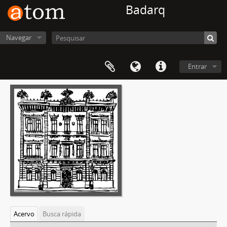
Badarq
Navegar
Entrar
Acervo
Busca rápida