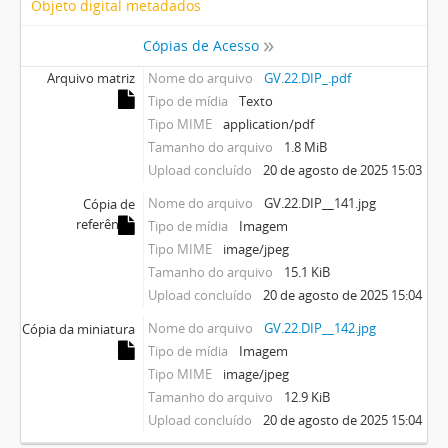
Objeto digital metadados
Cópias de Acesso
Arquivo matriz
Nome do arquivo
GV.22.DIP_.pdf
Tipo de mídia
Texto
Tipo MIME
application/pdf
Tamanho do arquivo
1.8 MiB
Upload concluído
20 de agosto de 2025 15:03
Nome do arquivo
GV.22.DIP__141.jpg
Cópia de
referência
Tipo de mídia
Imagem
Tipo MIME
image/jpeg
Tamanho do arquivo
15.1 KiB
Upload concluído
20 de agosto de 2025 15:04
Nome do arquivo
GV.22.DIP__142.jpg
Cópia da miniatura
Tipo de mídia
Imagem
Tipo MIME
image/jpeg
Tamanho do arquivo
12.9 KiB
Upload concluído
20 de agosto de 2025 15:04