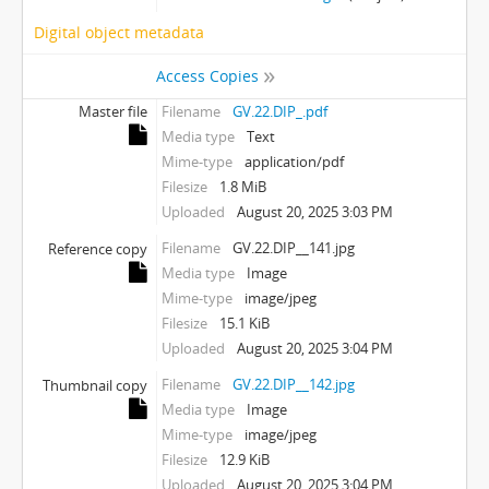
Digital object metadata
Access Copies
Master file
Filename
GV.22.DIP_.pdf
Media type
Text
Mime-type
application/pdf
Filesize
1.8 MiB
Uploaded
August 20, 2025 3:03 PM
Filename
GV.22.DIP__141.jpg
Reference copy
Media type
Image
Mime-type
image/jpeg
Filesize
15.1 KiB
Uploaded
August 20, 2025 3:04 PM
Filename
GV.22.DIP__142.jpg
Thumbnail copy
Media type
Image
Mime-type
image/jpeg
Filesize
12.9 KiB
Uploaded
August 20, 2025 3:04 PM