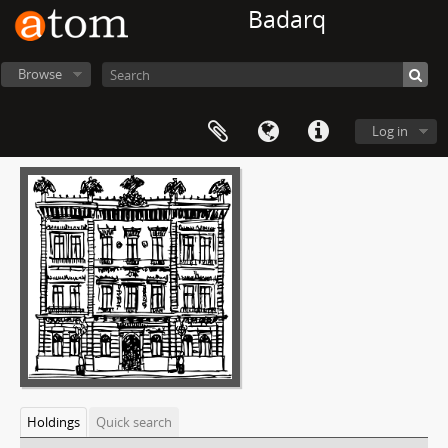
Badarq
Browse
Log in
Holdings
Quick search