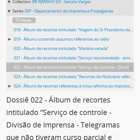
Collection
BR RJMRAHI GV - Getúlio Vargas
Series
DIP - Departamento de Imprensa e Propaganda
17 more...
018 - Álbum de recortes intitulado “Viagem do Sr Presidente da República a São Paulo”
019 - Álbuns contendo assuntos referentes ao rádio
020 - Álbum de recortes intitulado “Matéria vetada”
021 - Álbum de recortes intitulado “Serviço recomendado - entrevistas, artigos, tópicos e reportagens distribuídos pelo D.I.P”
022 - Álbum de recortes intitulado “Serviço de controle - Divisão de Imprensa - Telegramas que não tiveram curso parcial e totalmente”
023 - Álbum de recortes intitulado “Recortes do Noticiário referente à criação dos novos territórios federais”
024 - Álbuns de recortes referentes à nova reforma do imposto sobre a renda
Dossiê 022 - Álbum de recortes
intitulado “Serviço de controle -
Divisão de Imprensa - Telegramas
que não tiveram curso parcial e