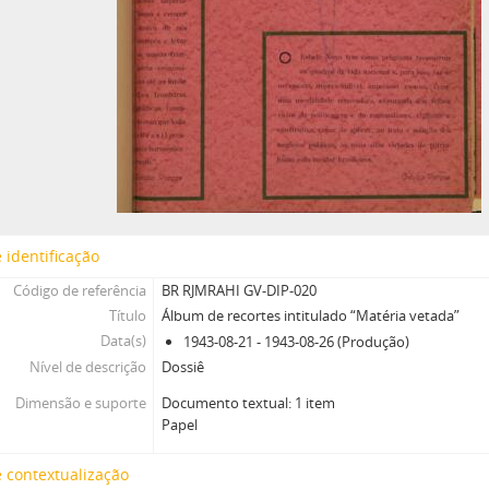
 identificação
Código de referência
BR RJMRAHI GV-DIP-020
Título
Álbum de recortes intitulado “Matéria vetada”
Data(s)
1943-08-21 - 1943-08-26 (Produção)
Nível de descrição
Dossiê
Dimensão e suporte
Documento textual: 1 item
Papel
 contextualização