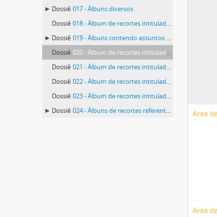
Dossiê
017 - Álbuns diversos
Dossiê
018 - Álbum de recortes intitulado “Viagem do Sr Presidente da República a São Paulo”
Dossiê
019 - Álbuns contendo assuntos referentes ao rádio
Dossiê
020 - Álbum de recortes intitulado “Matéria vetada”
Dossiê
021 - Álbum de recortes intitulado “Serviço recomendado - entrevistas, artigos, tópicos e reportagens distribuídos pelo D.I.P”
Dossiê
022 - Álbum de recortes intitulado “Serviço de controle - Divisão de Imprensa - Telegramas que não tiveram curso parcial e totalmente”
Dossiê
023 - Álbum de recortes intitulado “Recortes do Noticiário referente à criação dos novos territórios federais”
Dossiê
024 - Álbuns de recortes referentes à nova reforma do imposto sobre a renda
Área de
Área de