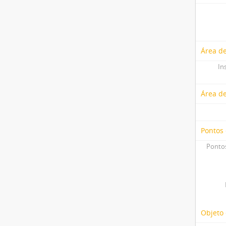
Área de
In
Área d
Pontos
Pontos
Objeto 