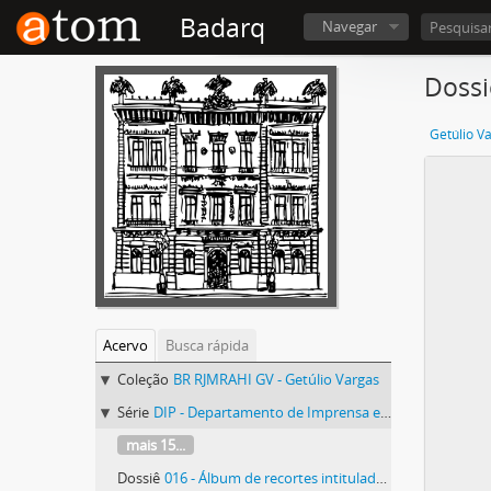
Badarq
Navegar
Dossi
Getúlio V
Acervo
Busca rápida
Coleção
BR RJMRAHI GV - Getúlio Vargas
Série
DIP - Departamento de Imprensa e Propaganda
mais 15...
Dossiê
016 - Álbum de recortes intitulado “Departamento Estadual de Imprensa e Propaganda (D.E.I.P.) São Paulo”