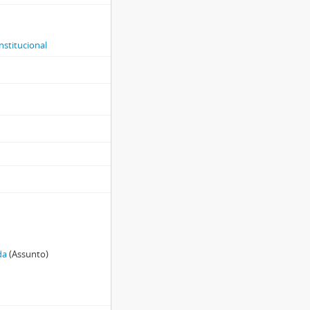
nstitucional
da
(Assunto)