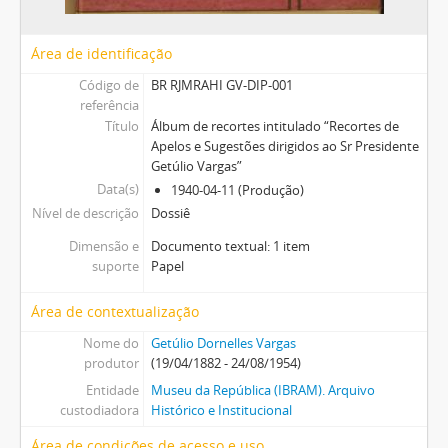
Área de identificação
Código de
BR RJMRAHI GV-DIP-001
referência
Título
Álbum de recortes intitulado “Recortes de
Apelos e Sugestões dirigidos ao Sr Presidente
Getúlio Vargas”
Data(s)
1940-04-11 (Produção)
Nível de descrição
Dossiê
Dimensão e
Documento textual: 1 item
suporte
Papel
Área de contextualização
Nome do
Getúlio Dornelles Vargas
produtor
(19/04/1882 - 24/08/1954)
Entidade
Museu da República (IBRAM). Arquivo
custodiadora
Histórico e Institucional
Área de condições de acesso e uso