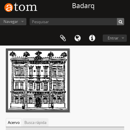
Badarq
Navegar
Entrar
Acervo
Busca rápida