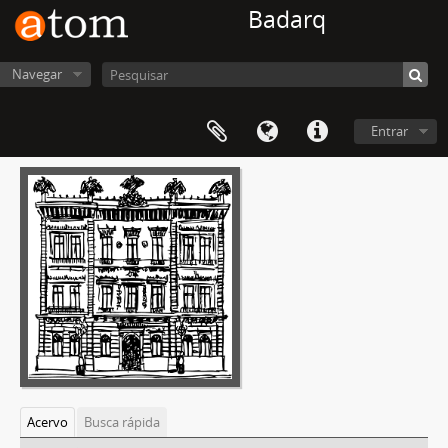
Badarq
Navegar
Entrar
Acervo
Busca rápida