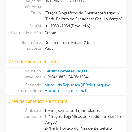
Código de
BR RJMRAHI GV-PI-008
referência
Título
“Traços Biográficos do Presidente Vargas” /
“Perfil Político do Presidente Getúlio Vargas”
Data(s)
1930 - 1954 (Produção)
Nível de descrição
Dossiê
Dimensão e
Documentos textuais: 2 itens
suporte
Papel
Área de contextualização
Nome do
Getúlio Dornelles Vargas
produtor
(19/04/1882 - 24/08/1954)
Entidade
Museu da República (IBRAM). Arquivo
custodiadora
Histórico e Institucional
Área de conteúdo e estrutura
Âmbito e
Textos, sem autoria, intitulados:
conteúdo
1- “Traços Biográficos do Presidente Getúlio
Vargas”;
2- “Perfil Político do Presidente Getúlio