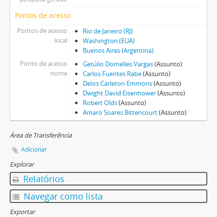
Pontos de acesso
Pontos de acesso
Rio de Janeiro (RJ)
local
Washington (EUA)
Buenos Aires (Argentina)
Ponto de acesso
Getúlio Dornelles Vargas
(Assunto)
nome
Carlos Fuentes Rabe
(Assunto)
Delos Carleton Emmons
(Assunto)
Dwight David Eisenhower
(Assunto)
Robert Olds
(Assunto)
Amaro Soares Bittencourt
(Assunto)
Área de Transferência
Adicionar
Explorar
Relatórios
Navegar como lista
Exportar