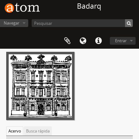
Badarq
Navegar
Entrar
Acervo
Busca rápida