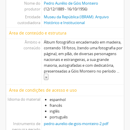
Nome do
Pedro Aurélio de Góis Monteiro
produtor
(12/12/1889 - 16/10/1956)
Entidade
Museu da República (IBRAM). Arquivo
custodiadora
Histórico e Institucional
Área de conteúdo e estrutura
Âmbito e
Álbum fotográfico encadernado em madeira,
conteúdo
contendo 18 fotos, (tendo uma fotografia por
página), em p&b, de diversas personagens
nacionais e estrangeiras, a sua grande
maioria, autografadas e com dedicatória,
presenteadas a Góis Monteiro no período
...
»
Área de condições de acesso e uso
Idioma do material
espanhol
francês
inglês
português
Instrumento de
pedro-aurelio-de-gois-monteiro-2.pdf
pesquisa gerado