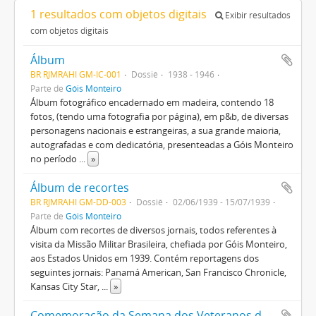
1 resultados com objetos digitais
Exibir resultados
com objetos digitais
Álbum
BR RJMRAHI GM-IC-001
Dossiê
1938 - 1946
Parte de
Góis Monteiro
Álbum fotográfico encadernado em madeira, contendo 18
fotos, (tendo uma fotografia por página), em p&b, de diversas
personagens nacionais e estrangeiras, a sua grande maioria,
autografadas e com dedicatória, presenteadas a Góis Monteiro
no período
...
»
Álbum de recortes
BR RJMRAHI GM-DD-003
Dossiê
02/06/1939 - 15/07/1939
Parte de
Góis Monteiro
Álbum com recortes de diversos jornais, todos referentes à
visita da Missão Militar Brasileira, chefiada por Góis Monteiro,
aos Estados Unidos em 1939. Contém reportagens dos
seguintes jornais: Panamá American, San Francisco Chronicle,
Kansas City Star,
...
»
Comemoração da Semana dos Veteranos da Guerra do Pacífico no Chile