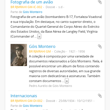
Fotografia de um avião
BR RJMRAHI GM-IC-002
Dossiê
s.d
Parte de
Góis Monteiro
Fotografia de um avião (bombardeiro B-17, Fortaleza Voadora)
e sua tripulação. Em destaque, no canto superior direito, o
Comandante do Quartel-General do Corpo Aéreo do Exército
dos Estados Unidos, da Base Aérea de Langley Field, Virgínia
(Commander of
...
»
Góis Monteiro
BR RJMRAHI GM
Coleção
1921 - 1956
A coleção é composta por uma variedade de
documentos relacionados a Góis Monteiro. Nela, é
possível encontrar um álbum de fotos contendo
registros de diversas autoridades, em sua grande
maioria com dedicatórias e assinaturas. Também
constam documentos
...
»
Pedro Aurélio de Góis Monteiro
Internacionais
BR RJMRAHI GM-DI-002
Dossiê
25/06/1934 - 10/12/1951
Parte de
Góis Monteiro