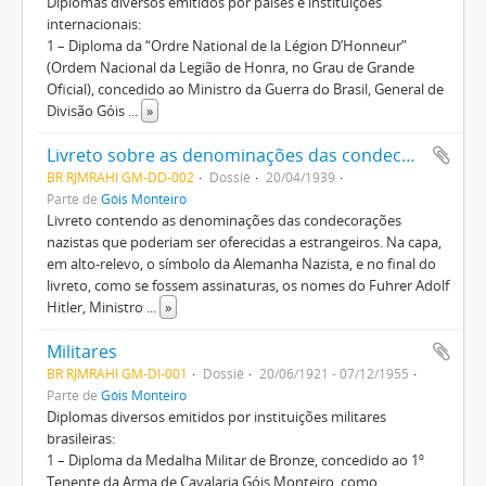
Diplomas diversos emitidos por países e instituições
internacionais:
1 – Diploma da “Ordre National de la Légion D’Honneur”
(Ordem Nacional da Legião de Honra, no Grau de Grande
Oficial), concedido ao Ministro da Guerra do Brasil, General de
Divisão Góis
...
»
Livreto sobre as denominações das condecorações nazistas concedidas a estrangeiros
BR RJMRAHI GM-DD-002
Dossiê
20/04/1939
Parte de
Góis Monteiro
Livreto contendo as denominações das condecorações
nazistas que poderiam ser oferecidas a estrangeiros. Na capa,
em alto-relevo, o símbolo da Alemanha Nazista, e no final do
livreto, como se fossem assinaturas, os nomes do Fuhrer Adolf
Hitler, Ministro
...
»
Militares
BR RJMRAHI GM-DI-001
Dossiê
20/06/1921 - 07/12/1955
Parte de
Góis Monteiro
Diplomas diversos emitidos por instituições militares
brasileiras:
1 – Diploma da Medalha Militar de Bronze, concedido ao 1º
Tenente da Arma de Cavalaria Góis Monteiro, como