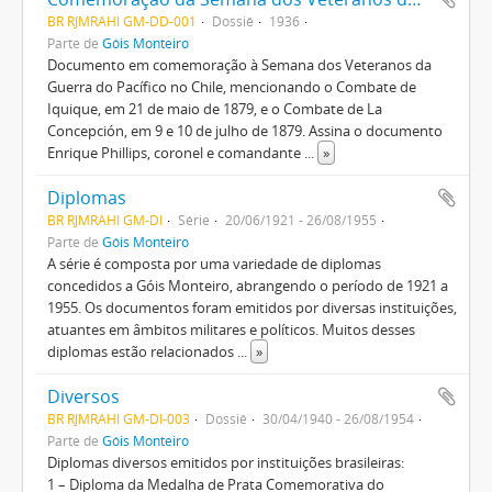
BR RJMRAHI GM-DD-001
Dossiê
1936
Parte de
Góis Monteiro
Documento em comemoração à Semana dos Veteranos da
Guerra do Pacífico no Chile, mencionando o Combate de
Iquique, em 21 de maio de 1879, e o Combate de La
Concepción, em 9 e 10 de julho de 1879. Assina o documento
Enrique Phillips, coronel e comandante
...
»
Diplomas
BR RJMRAHI GM-DI
Série
20/06/1921 - 26/08/1955
Parte de
Góis Monteiro
A série é composta por uma variedade de diplomas
concedidos a Góis Monteiro, abrangendo o período de 1921 a
1955. Os documentos foram emitidos por diversas instituições,
atuantes em âmbitos militares e políticos. Muitos desses
diplomas estão relacionados
...
»
Diversos
BR RJMRAHI GM-DI-003
Dossiê
30/04/1940 - 26/08/1954
Parte de
Góis Monteiro
Diplomas diversos emitidos por instituições brasileiras:
1 – Diploma da Medalha de Prata Comemorativa do