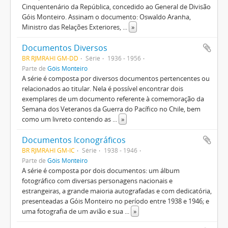
Cinquentenário da República, concedido ao General de Divisão
Góis Monteiro. Assinam o documento: Oswaldo Aranha,
Ministro das Relações Exteriores,
...
»
Documentos Diversos
BR RJMRAHI GM-DD
Série
1936 - 1956
Parte de
Góis Monteiro
A série é composta por diversos documentos pertencentes ou
relacionados ao titular. Nela é possível encontrar dois
exemplares de um documento referente à comemoração da
Semana dos Veteranos da Guerra do Pacífico no Chile, bem
como um livreto contendo as
...
»
Documentos Iconográficos
BR RJMRAHI GM-IC
Série
1938 - 1946
Parte de
Góis Monteiro
A série é composta por dois documentos: um álbum
fotográfico com diversas personagens nacionais e
estrangeiras, a grande maioria autografadas e com dedicatória,
presenteadas a Góis Monteiro no período entre 1938 e 1946; e
uma fotografia de um avião e sua
...
»