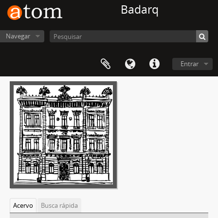
Badarq
Navegar
Entrar
Acervo
Busca rápida