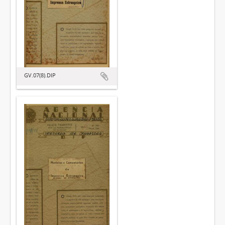
GV.07(8).DIP