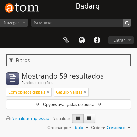
Badarq
Navegar
Entrar
Filtros
Mostrando 59 resultados
Fundos e coleções
Com objetos digitais
Getúlio Vargas
Opções avançadas de busca
Visualizar impressão
Visualizar:
Ordenar por:
Título
Ordem:
Crescente