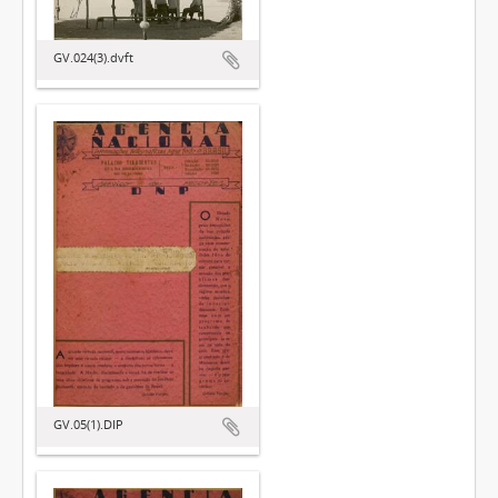
GV.024(3).dvft
GV.05(1).DIP