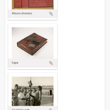
Álbuns diversos
Capa
GV.024(1).dvft