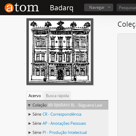
Badarq
Navegar
Coleç
Acervo
Busca rápida
Coleção
BR RJMRAHI BL - Bagueira Leal
Série
CR - Correspondência
Série
AP - Anotações Pessoais
Série
PI - Produção Intelectual