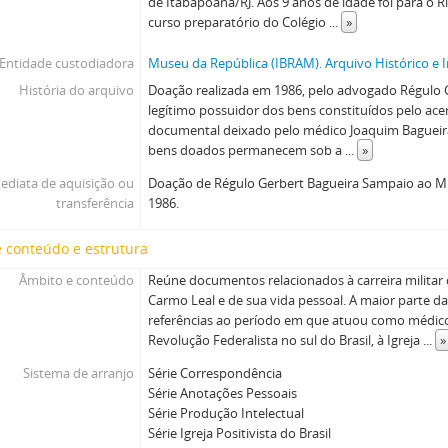
de Itabapoana/RJ. Aos 9 anos de idade foi para o R
curso preparatório do Colégio
...
»
Entidade custodiadora
Museu da República (IBRAM). Arquivo Histórico e I
História do arquivo
Doação realizada em 1986, pelo advogado Régulo 
legítimo possuidor dos bens constituídos pelo acer
documental deixado pelo médico Joaquim Bagueira
bens doados permanecem sob a
...
»
ediata de aquisição ou
Doação de Régulo Gerbert Bagueira Sampaio ao M
transferência
1986.
 conteúdo e estrutura
Âmbito e conteúdo
Reúne documentos relacionados à carreira militar
Carmo Leal e de sua vida pessoal. A maior parte 
referências ao período em que atuou como médico
Revolução Federalista no sul do Brasil, à Igreja
...
»
Sistema de arranjo
Série Correspondência
Série Anotações Pessoais
Série Produção Intelectual
Série Igreja Positivista do Brasil