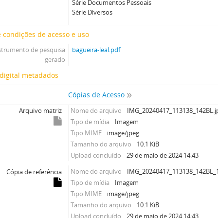
Série Documentos Pessoais
Série Diversos
 condições de acesso e uso
strumento de pesquisa
bagueira-leal.pdf
gerado
digital metadados
Cópias de Acesso
Arquivo matriz
Nome do arquivo
IMG_20240417_113138_142BL.j
Tipo de mídia
Imagem
Tipo MIME
image/jpeg
Tamanho do arquivo
10.1 KiB
Upload concluído
29 de maio de 2024 14:43
Nome do arquivo
IMG_20240417_113138_142BL_1
Cópia de referência
Tipo de mídia
Imagem
Tipo MIME
image/jpeg
Tamanho do arquivo
10.1 KiB
Upload concluído
29 de maio de 2024 14:43