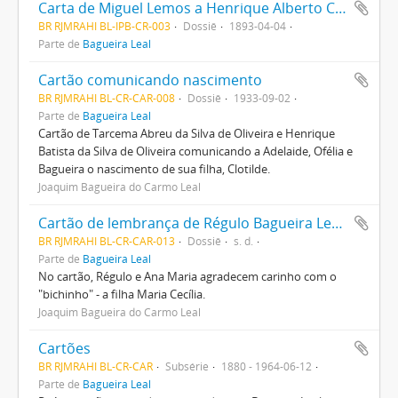
Carta de Miguel Lemos a Henrique Alberto Carlos sobre a Revolução Federalista
BR RJMRAHI BL-IPB-CR-003
Dossiê
1893-04-04
Parte de
Bagueira Leal
Cartão comunicando nascimento
BR RJMRAHI BL-CR-CAR-008
Dossiê
1933-09-02
Parte de
Bagueira Leal
Cartão de Tarcema Abreu da Silva de Oliveira e Henrique
Batista da Silva de Oliveira comunicando a Adelaide, Ofélia e
Bagueira o nascimento de sua filha, Clotilde.
Joaquim Bagueira do Carmo Leal
Cartão de lembrança de Régulo Bagueira Leal para diversos
BR RJMRAHI BL-CR-CAR-013
Dossiê
s. d.
Parte de
Bagueira Leal
No cartão, Régulo e Ana Maria agradecem carinho com o
"bichinho" - a filha Maria Cecília.
Joaquim Bagueira do Carmo Leal
Cartões
BR RJMRAHI BL-CR-CAR
Subsérie
1880 - 1964-06-12
Parte de
Bagueira Leal