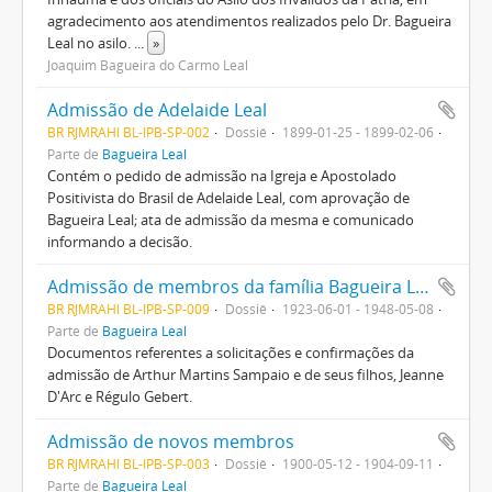
agradecimento aos atendimentos realizados pelo Dr. Bagueira
Leal no asilo.
...
»
Joaquim Bagueira do Carmo Leal
Admissão de Adelaide Leal
BR RJMRAHI BL-IPB-SP-002
Dossiê
1899-01-25 - 1899-02-06
Parte de
Bagueira Leal
Contém o pedido de admissão na Igreja e Apostolado
Positivista do Brasil de Adelaide Leal, com aprovação de
Bagueira Leal; ata de admissão da mesma e comunicado
informando a decisão.
Admissão de membros da família Bagueira Leal
BR RJMRAHI BL-IPB-SP-009
Dossiê
1923-06-01 - 1948-05-08
Parte de
Bagueira Leal
Documentos referentes a solicitações e confirmações da
admissão de Arthur Martins Sampaio e de seus filhos, Jeanne
D'Arc e Régulo Gebert.
Admissão de novos membros
BR RJMRAHI BL-IPB-SP-003
Dossiê
1900-05-12 - 1904-09-11
Parte de
Bagueira Leal