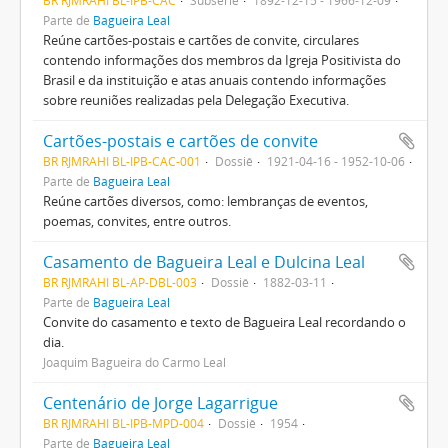
BR RJMRAHI BL-IPB-CAC
Subsérie
1892-12-15 - 1966-12-09
Parte de
Bagueira Leal
Reúne cartões-postais e cartões de convite, circulares
contendo informações dos membros da Igreja Positivista do
Brasil e da instituição e atas anuais contendo informações
sobre reuniões realizadas pela Delegação Executiva.
Cartões-postais e cartões de convite
BR RJMRAHI BL-IPB-CAC-001
Dossiê
1921-04-16 - 1952-10-06
Parte de
Bagueira Leal
Reúne cartões diversos, como: lembranças de eventos,
poemas, convites, entre outros.
Casamento de Bagueira Leal e Dulcina Leal
BR RJMRAHI BL-AP-DBL-003
Dossiê
1882-03-11
Parte de
Bagueira Leal
Convite do casamento e texto de Bagueira Leal recordando o
dia.
Joaquim Bagueira do Carmo Leal
Centenário de Jorge Lagarrigue
BR RJMRAHI BL-IPB-MPD-004
Dossiê
1954
Parte de
Bagueira Leal