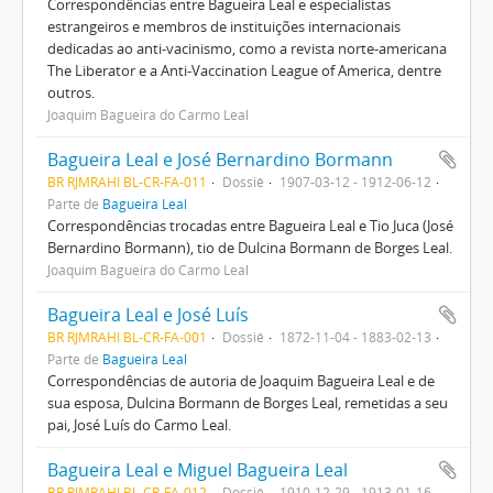
Correspondências entre Bagueira Leal e especialistas
estrangeiros e membros de instituições internacionais
dedicadas ao anti-vacinismo, como a revista norte-americana
The Liberator e a Anti-Vaccination League of America, dentre
outros.
Joaquim Bagueira do Carmo Leal
Bagueira Leal e José Bernardino Bormann
BR RJMRAHI BL-CR-FA-011
Dossiê
1907-03-12 - 1912-06-12
Parte de
Bagueira Leal
Correspondências trocadas entre Bagueira Leal e Tio Juca (José
Bernardino Bormann), tio de Dulcina Bormann de Borges Leal.
Joaquim Bagueira do Carmo Leal
Bagueira Leal e José Luís
BR RJMRAHI BL-CR-FA-001
Dossiê
1872-11-04 - 1883-02-13
Parte de
Bagueira Leal
Correspondências de autoria de Joaquim Bagueira Leal e de
sua esposa, Dulcina Bormann de Borges Leal, remetidas a seu
pai, José Luís do Carmo Leal.
Bagueira Leal e Miguel Bagueira Leal
BR RJMRAHI BL-CR-FA-012
Dossiê
1910-12-29 - 1913-01-16