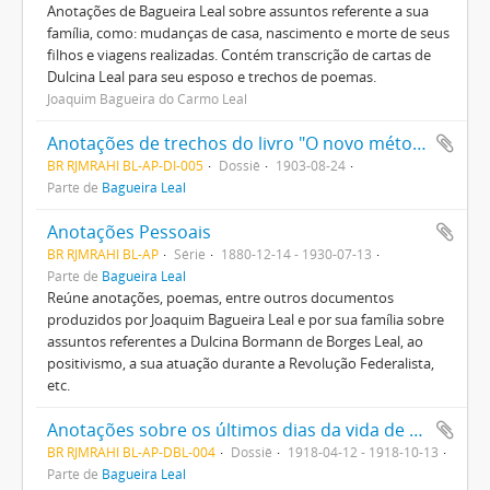
Anotações de Bagueira Leal sobre assuntos referente a sua
família, como: mudanças de casa, nascimento e morte de seus
filhos e viagens realizadas. Contém transcrição de cartas de
Dulcina Leal para seu esposo e trechos de poemas.
Joaquim Bagueira do Carmo Leal
Anotações de trechos do livro "O novo método de curar", de M. Platen.
BR RJMRAHI BL-AP-DI-005
Dossiê
1903-08-24
Parte de
Bagueira Leal
Anotações Pessoais
BR RJMRAHI BL-AP
Série
1880-12-14 - 1930-07-13
Parte de
Bagueira Leal
Reúne anotações, poemas, entre outros documentos
produzidos por Joaquim Bagueira Leal e por sua família sobre
assuntos referentes a Dulcina Bormann de Borges Leal, ao
positivismo, a sua atuação durante a Revolução Federalista,
etc.
Anotações sobre os últimos dias da vida de Dulcina Leal
BR RJMRAHI BL-AP-DBL-004
Dossiê
1918-04-12 - 1918-10-13
Parte de
Bagueira Leal