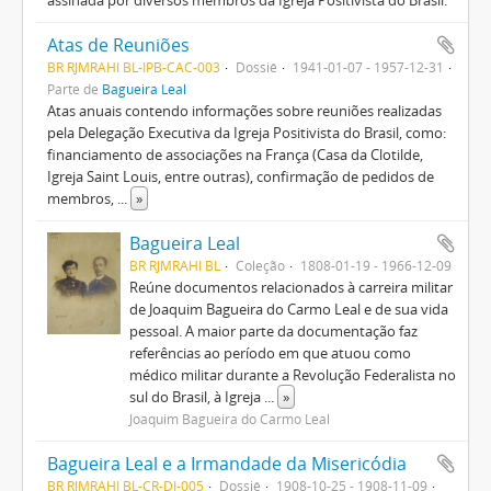
assinada por diversos membros da Igreja Positivista do Brasil.
Atas de Reuniões
BR RJMRAHI BL-IPB-CAC-003
Dossiê
1941-01-07 - 1957-12-31
Parte de
Bagueira Leal
Atas anuais contendo informações sobre reuniões realizadas
pela Delegação Executiva da Igreja Positivista do Brasil, como:
financiamento de associações na França (Casa da Clotilde,
Igreja Saint Louis, entre outras), confirmação de pedidos de
membros,
...
»
Bagueira Leal
BR RJMRAHI BL
Coleção
1808-01-19 - 1966-12-09
Reúne documentos relacionados à carreira militar
de Joaquim Bagueira do Carmo Leal e de sua vida
pessoal. A maior parte da documentação faz
referências ao período em que atuou como
médico militar durante a Revolução Federalista no
sul do Brasil, à Igreja
...
»
Joaquim Bagueira do Carmo Leal
Bagueira Leal e a Irmandade da Misericódia
BR RJMRAHI BL-CR-DI-005
Dossiê
1908-10-25 - 1908-11-09