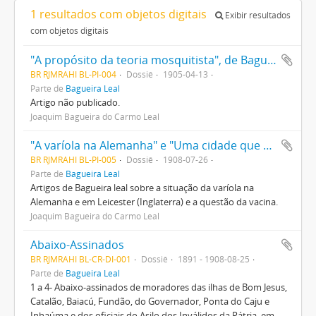
1 resultados com objetos digitais
Exibir resultados
com objetos digitais
"A propósito da teoria mosquitista", de Bagueira Leal
BR RJMRAHI BL-PI-004
Dossiê
1905-04-13
Parte de
Bagueira Leal
Artigo não publicado.
Joaquim Bagueira do Carmo Leal
"A varíola na Alemanha" e "Uma cidade que abandonou a vacina", de Bagueira Leal
BR RJMRAHI BL-PI-005
Dossiê
1908-07-26
Parte de
Bagueira Leal
Artigos de Bagueira leal sobre a situação da varíola na
Alemanha e em Leicester (Inglaterra) e a questão da vacina.
Joaquim Bagueira do Carmo Leal
Abaixo-Assinados
BR RJMRAHI BL-CR-DI-001
Dossiê
1891 - 1908-08-25
Parte de
Bagueira Leal
1 a 4- Abaixo-assinados de moradores das ilhas de Bom Jesus,
Catalão, Baiacú, Fundão, do Governador, Ponta do Caju e
Inhaúma e dos oficiais do Asilo dos Inválidos da Pátria, em