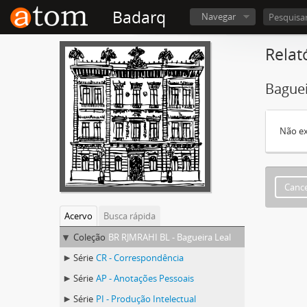
Badarq
Navegar
Relat
Baguei
Não ex
Cance
Acervo
Busca rápida
Coleção
BR RJMRAHI BL - Bagueira Leal
Série
CR - Correspondência
Série
AP - Anotações Pessoais
Série
PI - Produção Intelectual