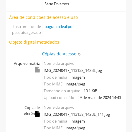
Série Diversos
Área de condições de acesso e uso
Instrumento de
bagueira-leal.pdf
pesquisa gerado
Objeto digital metadados
Cópias de Acesso
Arquivo matriz
Nome do arquivo
IMG_20240417_113138_142BL.jpg
Tipo de mídia
Imagem
Tipo MIME
image/jpeg
Tamanho do arquivo
10.1 KiB
Upload concluído
29 de maio de 2024 14:43
Nome do arquivo
Cópia de
referência
IMG_20240417_113138_142BL_141.jpg
Tipo de mídia
Imagem
Tipo MIME
image/jpeg