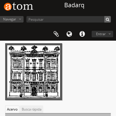
Badarq
Navegar
Entrar
Acervo
Busca rápida