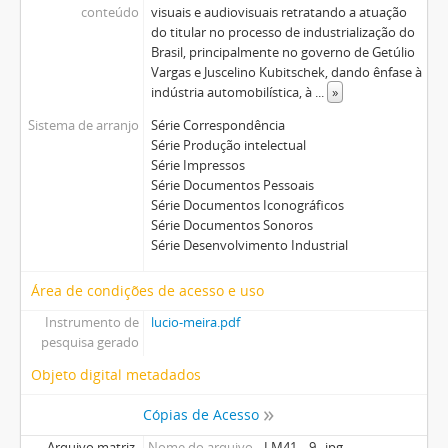
conteúdo
visuais e audiovisuais retratando a atuação
do titular no processo de industrialização do
Brasil, principalmente no governo de Getúlio
Vargas e Juscelino Kubitschek, dando ênfase à
indústria automobilística, à
...
»
Sistema de arranjo
Série Correspondência
Série Produção intelectual
Série Impressos
Série Documentos Pessoais
Série Documentos Iconográficos
Série Documentos Sonoros
Série Desenvolvimento Industrial
Área de condições de acesso e uso
Instrumento de
lucio-meira.pdf
pesquisa gerado
Objeto digital metadados
Cópias de Acesso
Arquivo matriz
Nome do arquivo
LM41__9_.jpg