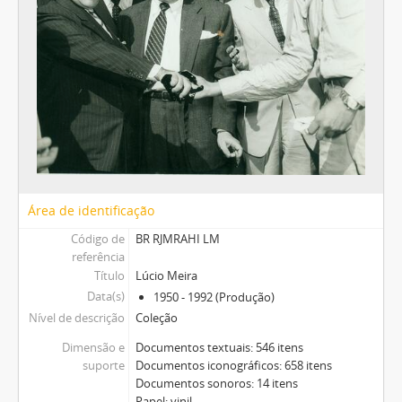
Área de identificação
Código de
BR RJMRAHI LM
referência
Título
Lúcio Meira
Data(s)
1950 - 1992 (Produção)
Nível de descrição
Coleção
Dimensão e
Documentos textuais: 546 itens
suporte
Documentos iconográficos: 658 itens
Documentos sonoros: 14 itens
Papel; vinil