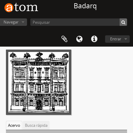
Badarq
Navegar
Entrar
Acervo
Busca rápida