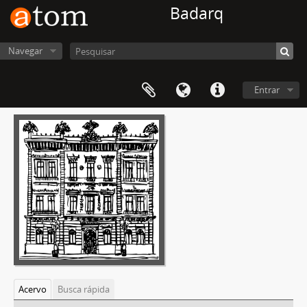
Badarq
Navegar
Entrar
Acervo
Busca rápida