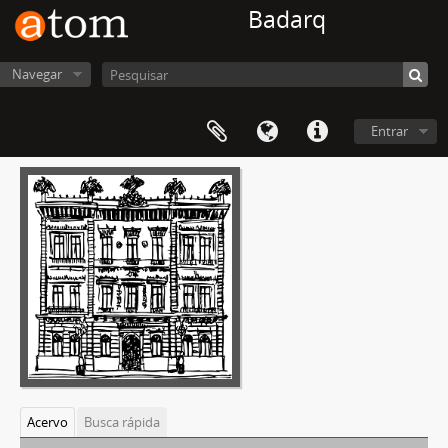
Badarq
Navegar
Entrar
Acervo
Busca rápida