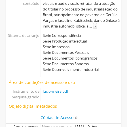
conteúdo
visuais e audiovisuais retratando a atuação
do titular no processo de industrialização do
Brasil, principalmente no governo de Getúlio
Vargas e Juscelino Kubitschek, dando ênfase à
indústria automobilística, à
...
»
Sistema de arranjo
Série Correspondência
Série Produção intelectual
Série Impressos
Série Documentos Pessoais
Série Documentos Iconográficos
Série Documentos Sonoros
Série Desenvolvimento Industrial
Área de condições de acesso e uso
Instrumento de
lucio-meira.pdf
pesquisa gerado
Objeto digital metadados
Cópias de Acesso
Arquivo matriz
Nome do arquivo
LM41__9_.jpg