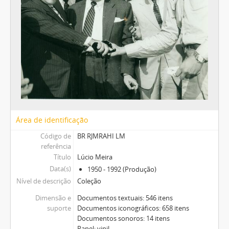
Área de identificação
Código de
BR RJMRAHI LM
referência
Título
Lúcio Meira
Data(s)
1950 - 1992 (Produção)
Nível de descrição
Coleção
Dimensão e
Documentos textuais: 546 itens
suporte
Documentos iconográficos: 658 itens
Documentos sonoros: 14 itens
Papel; vinil