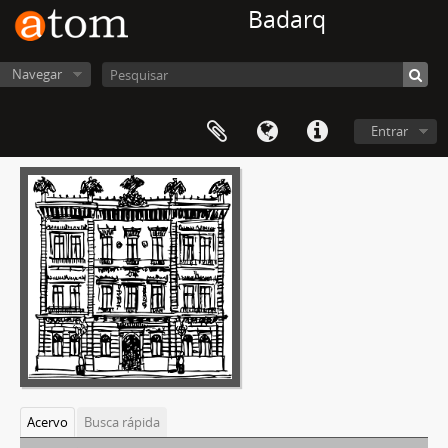
Badarq
Navegar
Entrar
Acervo
Busca rápida