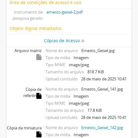
Área de condições de acesso e uso
Instrumento de
ernesto-geisel-2.pdf
pesquisa gerado
Objeto digital metadados
Cópias de Acesso
Arquivo matriz
Nome do arquivo
Ernesto_Geisel.jpg
Tipo de mídia
Imagem
Tipo MIME
image/jpeg
Tamanho do arquivo
818.7 KiB
Upload concluído
28 de maio de 2025 10:41
Nome do arquivo
Ernesto_Geisel_141.jpg
Cópia de
referência
Tipo de mídia
Imagem
Tipo MIME
image/jpeg
Tamanho do arquivo
17.8 KiB
Upload concluído
28 de maio de 2025 10:41
Nome do arquivo
Ernesto_Geisel_142.jpg
Cópia da miniatura
Tipo de mídia
Imagem