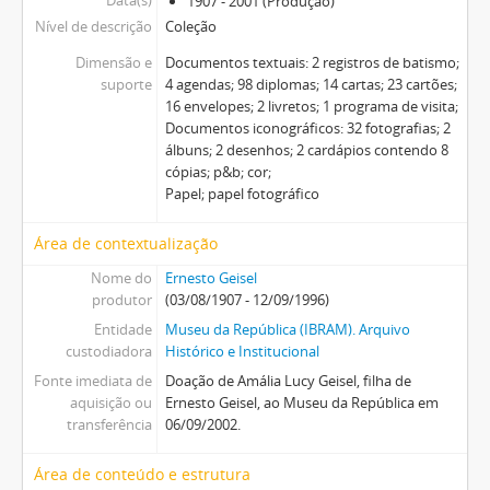
Data(s)
1907 - 2001 (Produção)
Nível de descrição
Coleção
Dimensão e
Documentos textuais: 2 registros de batismo;
suporte
4 agendas; 98 diplomas; 14 cartas; 23 cartões;
16 envelopes; 2 livretos; 1 programa de visita;
Documentos iconográficos: 32 fotografias; 2
álbuns; 2 desenhos; 2 cardápios contendo 8
cópias; p&b; cor;
Papel; papel fotográfico
Área de contextualização
Nome do
Ernesto Geisel
produtor
(03/08/1907 - 12/09/1996)
Entidade
Museu da República (IBRAM). Arquivo
custodiadora
Histórico e Institucional
Fonte imediata de
Doação de Amália Lucy Geisel, filha de
aquisição ou
Ernesto Geisel, ao Museu da República em
transferência
06/09/2002.
Área de conteúdo e estrutura