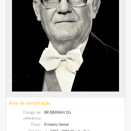
Área de identificação
Código de
BR RJMRAHI EG
referência
Título
Ernesto Geisel