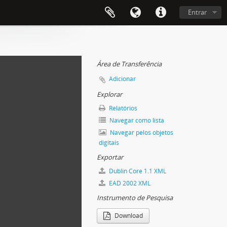
Entrar
Área de Transferência
Adicionar
Explorar
Relatórios
Navegar como lista
Navegar pelos objetos
digitais
Exportar
Dublin Core 1.1 XML
EAD 2002 XML
Instrumento de Pesquisa
Download