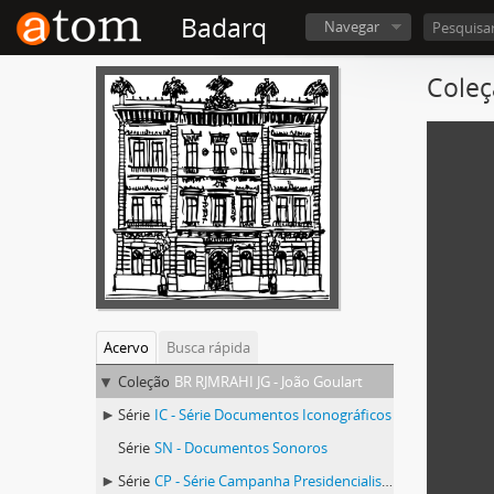
Badarq
Navegar
Coleç
Acervo
Busca rápida
Coleção
BR RJMRAHI JG - João Goulart
Série
IC - Série Documentos Iconográficos
Série
SN - Documentos Sonoros
Série
CP - Série Campanha Presidencialista de João Goulart e Juscelino Kubitscheck