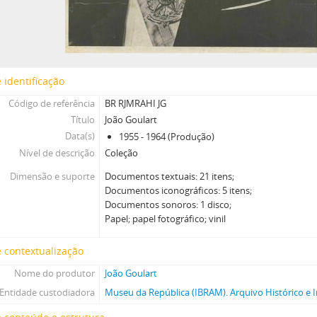
 identificação
Código de referência
BR RJMRAHI JG
Título
João Goulart
Data(s)
1955 - 1964 (Produção)
Nível de descrição
Coleção
Dimensão e suporte
Documentos textuais: 21 itens;
Documentos iconográficos: 5 itens;
Documentos sonoros: 1 disco;
Papel; papel fotográfico; vinil
 contextualização
Nome do produtor
João Goulart
Entidade custodiadora
Museu da República (IBRAM). Arquivo Histórico e I