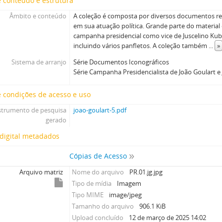
 conteúdo e estrutura
Âmbito e conteúdo
A coleção é composta por diversos documentos ref
em sua atuação política. Grande parte do material 
campanha presidencial como vice de Juscelino Kub
incluindo vários panfletos. A coleção também
...
»
Sistema de arranjo
Série Documentos Iconográficos
Série Campanha Presidencialista de João Goulart e
 condições de acesso e uso
strumento de pesquisa
joao-goulart-5.pdf
gerado
digital metadados
Cópias de Acesso
Arquivo matriz
Nome do arquivo
PR.01.jg.jpg
Tipo de mídia
Imagem
Tipo MIME
image/jpeg
Tamanho do arquivo
906.1 KiB
Upload concluído
12 de março de 2025 14:02