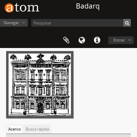
Badarq
Navegar
Entrar
Acervo
Busca rápida