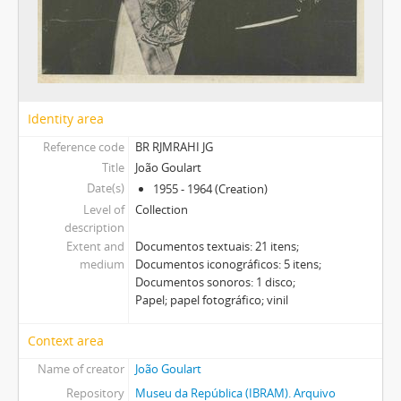
Identity area
Reference code
BR RJMRAHI JG
Title
João Goulart
Date(s)
1955 - 1964 (Creation)
Level of
Collection
description
Extent and
Documentos textuais: 21 itens;
medium
Documentos iconográficos: 5 itens;
Documentos sonoros: 1 disco;
Papel; papel fotográfico; vinil
Context area
Name of creator
João Goulart
Repository
Museu da República (IBRAM). Arquivo