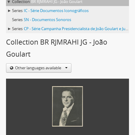
Collection
BR RJMRAHI JG - João Goulart
Series
IC - Série Documentos Iconográficos
Series
SN - Documentos Sonoros
Series
CP - Série Campanha Presidencialista de João Goulart e Juscelino Kubitscheck
Collection BR RJMRAHI JG - João
Goulart
Other languages available