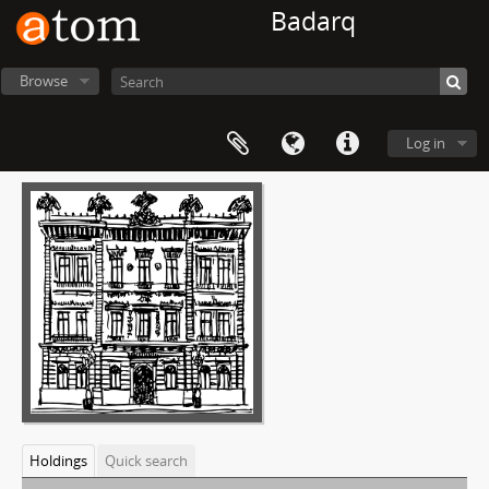
Badarq
Browse
Log in
Holdings
Quick search