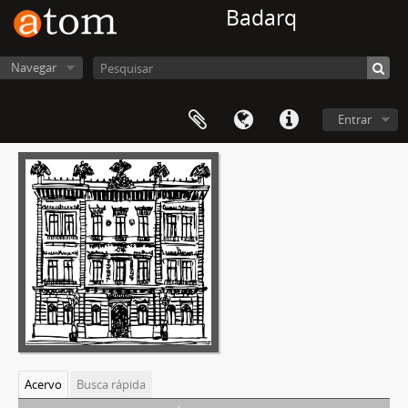
Badarq
Navegar
Entrar
Acervo
Busca rápida