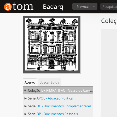
Badarq
Navegar
Coleç
Acervo
Busca rápida
Coleção
BR RJMRAHI AC - Álvaro de Carvalho
Série
APOL - Atuação Política
Série
DC - Documentos Complementares
Série
DP - Documentos Pessoais