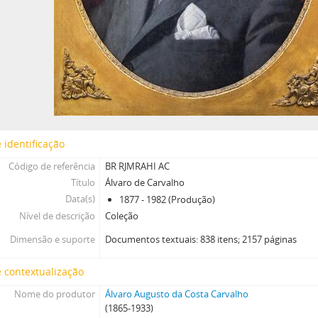
 identificação
Código de referência
BR RJMRAHI AC
Título
Álvaro de Carvalho
Data(s)
1877 - 1982 (Produção)
Nível de descrição
Coleção
Dimensão e suporte
Documentos textuais: 838 itens; 2157 páginas
 contextualização
Nome do produtor
Álvaro Augusto da Costa Carvalho
(1865-1933)