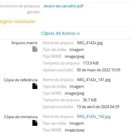
strumento de pesquisa
alvaro-de-carvalho.pdf
gerado
digital metadados
Cópias de Acesso
Arquivo matriz
Nome do arquivo
IMG_4142x.jpg
Tipo de mídia
Imagem
Tipo MIME
image/jpeg
Tamanho do arquivo
173.9 KiB
Upload concluído
30 de maio de 2022 10:59
Nome do arquivo
IMG_4142x_141.jpg
Cópia de referência
Tipo de mídia
Imagem
Tipo MIME
image/jpeg
Tamanho do arquivo
36.7 KiB
Upload concluído
13 de abril de 2024 04:29
Nome do arquivo
IMG_4142x_142.jpg
Cópia da miniatura
Tipo de mídia
Imagem
Tipo MIME
image/jpeg