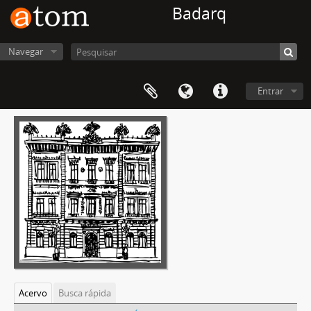
Badarq
Navegar
Entrar
Acervo
Busca rápida