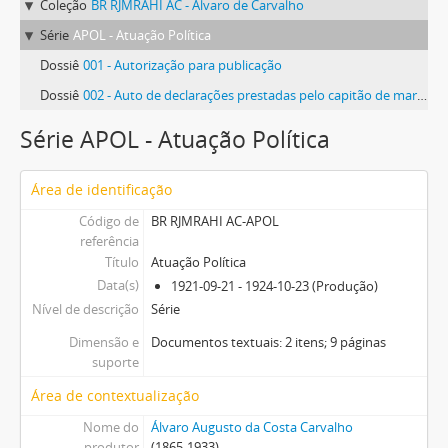
Coleção
BR RJMRAHI AC - Álvaro de Carvalho
Série
APOL - Atuação Política
Dossiê
001 - Autorização para publicação
Dossiê
002 - Auto de declarações prestadas pelo capitão de mar e guerra Protógenes Pereira Guimarães
Série APOL - Atuação Política
Área de identificação
Código de
BR RJMRAHI AC-APOL
referência
Título
Atuação Política
Data(s)
1921-09-21 - 1924-10-23 (Produção)
Nível de descrição
Série
Dimensão e
Documentos textuais: 2 itens; 9 páginas
suporte
Área de contextualização
Nome do
Álvaro Augusto da Costa Carvalho
produtor
(1865-1933)