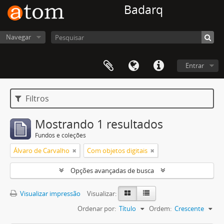
Badarq
Navegar
Entrar
Filtros
Mostrando 1 resultados
Fundos e coleções
Álvaro de Carvalho
Com objetos digitais
Opções avançadas de busca
Visualizar impressão
Visualizar:
Ordenar por:
Título
Ordem:
Crescente