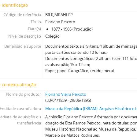
 identificação
Código de referência
BR RJMRAHI FP
Título
Floriano Peixoto
Data(s)
1877 - 1905 (Produção)
Nível de descrição
Coleção
Dimensão e suporte
Documentos textuais: 9 itens; 1 álbum de mensage
porta-cartões contendo 10 folhas;
Documentos iconográficos: 2 álbuns (com 111 fotogr
avulsas; p&b; 15 x 12 cm;
Papel; papel fotográfico, tecido; metal
 contextualização
Nome do produtor
Floriano Vieira Peixoto
(30/04/1839 - 29/06/1895)
Entidade custodiadora
Museu da República (IBRAM). Arquivo Histórico e I
ediata de aquisição ou
A coleção Floriano Peixoto é formada por docume
transferência
doação de Elza Ramos Peixoto, neta do titular; por
Museu Histórico Nacional ao Museu da República;
Marcelo de Mattos Rodrigues.