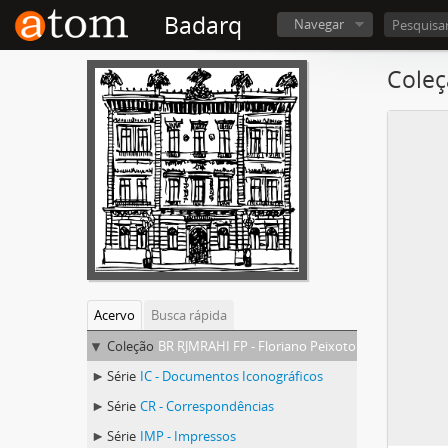
Badarq
Navegar
Coleç
Acervo
Busca rápida
Coleção
BR RJMRAHI FP - Floriano Peixoto
Série
IC - Documentos Iconográficos
Série
CR - Correspondências
Série
IMP - Impressos