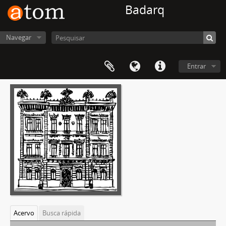
Badarq
Navegar
Entrar
Acervo
Busca rápida