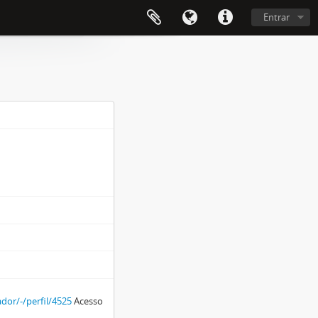
Entrar
or/-/perfil/4525
Acesso