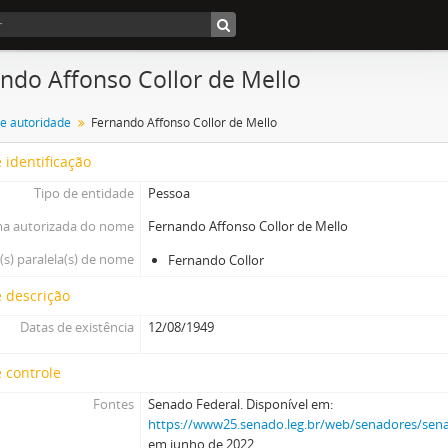
ndo Affonso Collor de Mello
de autoridade
Fernando Affonso Collor de Mello
 identificação
Tipo de entidade
Pessoa
a autorizada do nome
Fernando Affonso Collor de Mello
s) paralela(s) de nome
Fernando Collor
 descrição
Datas de existência
12/08/1949
 controle
Fontes
Senado Federal. Disponível em:
https://www25.senado.leg.br/web/senadores/senad
em junho de 2022.