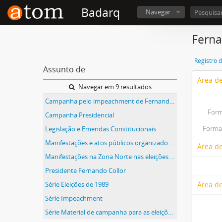
Badarq
Navegar
Ferna
Registro 
Assunto de
Área de
Navegar em 9 resultados
Campanha pelo impeachment de Fernando Collor de Mello
Form
Campanha Presidencial
Forma(
Legislação e Emendas Constitucionais
Manifestações e atos públicos organizados e/ou com participação pelo SINTRASEF
Área de
Manifestações na Zona Norte nas eleições de 1989
Presidente Fernando Collor
Série Eleições de 1989
Área de
Série Impeachment
Série Material de campanha para as eleições de 1989