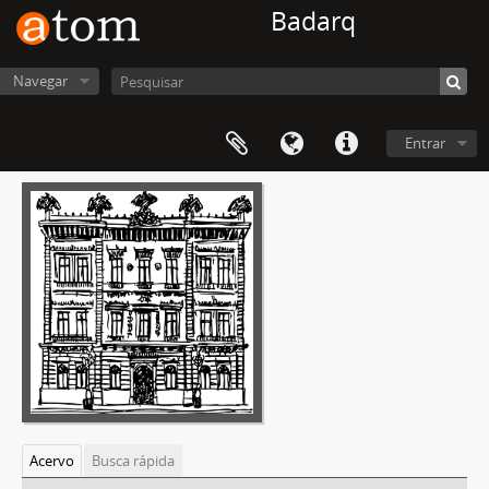
Badarq
Navegar
Entrar
Acervo
Busca rápida