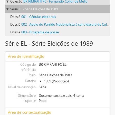
Coleção
BR RJMRAHI FC - Fernando Collor de Mello
Série
EL - Série Eleições de 1989
Dossiê
001 - Cédulas eleitorais
Dossiê
002 - Apoio do Partido Nacionalista à candidatura de Collor
Dossiê
003 - Programa de posse
Série EL - Série Eleições de 1989
Área de identificação
Código de
BR RJMRAHI FC-EL
referência
Título
Série Eleições de 1989
Data(s)
1989 (Produção)
Nível de descrição
Série
Dimensão e
Documentos textuais: 4 itens;
suporte
Papel
Área de contextualização