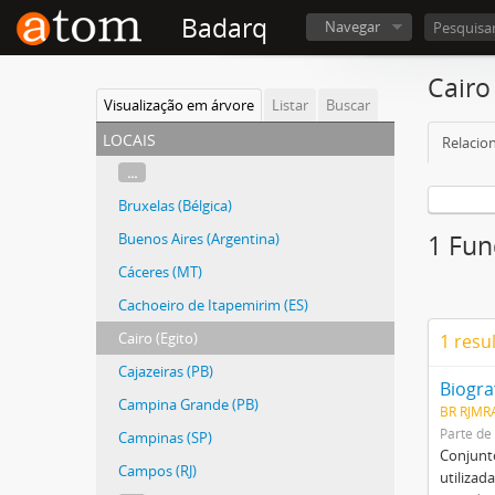
Badarq
Navegar
Cairo 
Visualização em árvore
Listar
Buscar
locais
Relacio
...
Bruxelas (Bélgica)
Buenos Aires (Argentina)
1 Fun
Cáceres (MT)
Cachoeiro de Itapemirim (ES)
Cairo (Egito)
1 resu
Cajazeiras (PB)
Biogra
Campina Grande (PB)
BR RJMRA
Parte de
Campinas (SP)
Conjunto
Campos (RJ)
utilizad