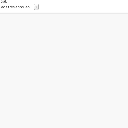
cial:
a, aos três anos, ao
...
»