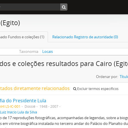
(Egito)
nado Fundos e coleções (1)
Relacionado Registro de autoridade (0)
Taxonomia
Locais
dos e coleções resultados para Cairo (Egit
Ordenar por:
Títul
ltados diretamente relacionados
Excluir termos específicos
fia do Presidente Lula
HI LS-IC-001
Dossiê
1948 - 2007
Luiz Inácio Lula da Silva
 de 17 reproduções fotográficas, acompanhadas de legendas, sobre a biogra
as em vitrine biográfica instalada no terceiro andar do Palácio do Planalto