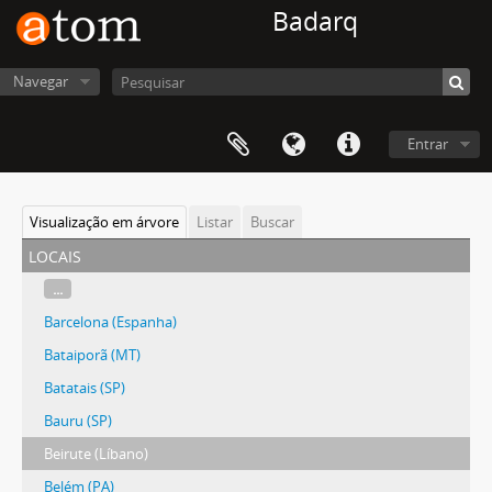
Badarq
Navegar
Entrar
Visualização em árvore
Listar
Buscar
locais
...
Barcelona (Espanha)
Bataiporã (MT)
Batatais (SP)
Bauru (SP)
Beirute (Líbano)
Belém (PA)