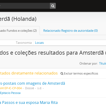
rdã (Holanda)
nado Fundos e coleções (2)
Relacionado Registro de autoridade (0)
Taxonomia
Locais
dos e coleções resultados para Amsterdã
Ordenar por:
Títul
ltados diretamente relacionados
Excluir termos específicos
s-postais com imagens de Amsterdã
HI EP-IC-CP-004
Dossiê
s.d.
Epitácio Pessoa
a Passos e sua esposa Maria Rita