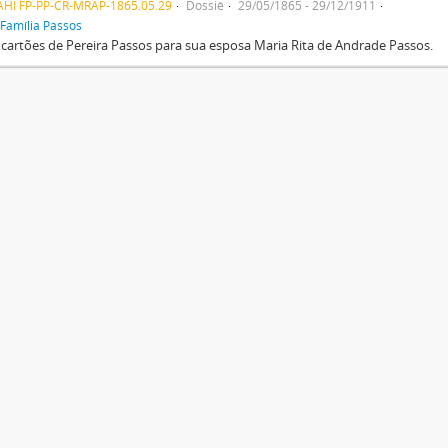
AHI FP-PP-CR-MRAP-1865.05.29
Dossiê
29/05/1865 - 29/12/1911
Família Passos
 cartões de Pereira Passos para sua esposa Maria Rita de Andrade Passos.