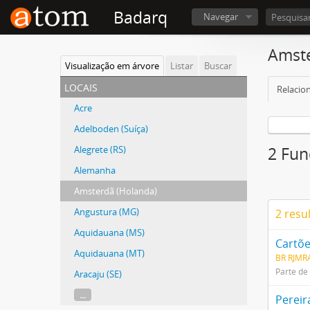
Badarq
Navegar
Amste
Visualização em árvore
Listar
Buscar
locais
Relacio
Acre
Adelboden (Suíça)
Alegrete (RS)
2 Fun
Alemanha
Amsterdã (Holanda)
Angustura (MG)
2 resu
Aquidauana (MS)
Cartõe
Aquidauana (MT)
BR RJMRA
Parte de
Aracaju (SE)
...
Pereir