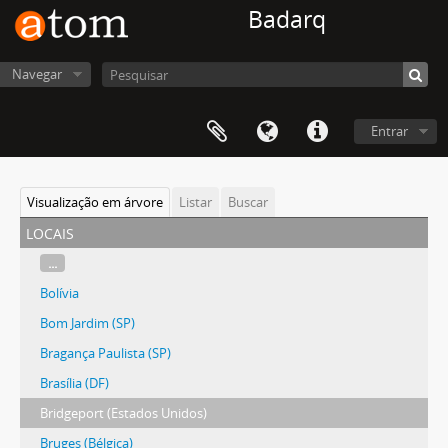
Badarq
Navegar
Entrar
Visualização em árvore
Listar
Buscar
locais
...
Bolívia
Bom Jardim (SP)
Bragança Paulista (SP)
Brasília (DF)
Bridgeport (Estados Unidos)
Bruges (Bélgica)