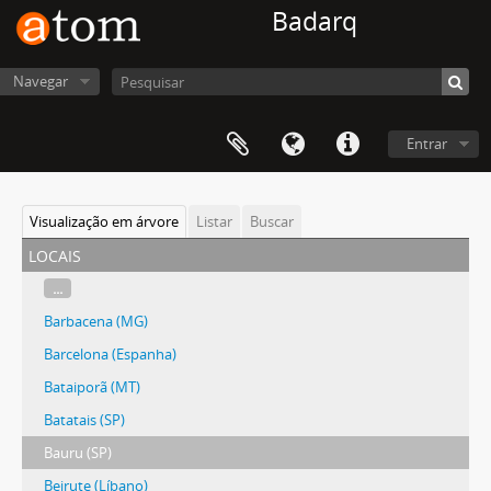
Badarq
Navegar
Entrar
Visualização em árvore
Listar
Buscar
locais
...
Barbacena (MG)
Barcelona (Espanha)
Bataiporã (MT)
Batatais (SP)
Bauru (SP)
Beirute (Líbano)