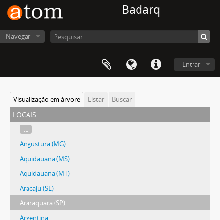
Badarq
Navegar
Entrar
Visualização em árvore
Listar
Buscar
locais
...
Angustura (MG)
Aquidauana (MS)
Aquidauana (MT)
Aracaju (SE)
Araraquara (SP)
Argentina