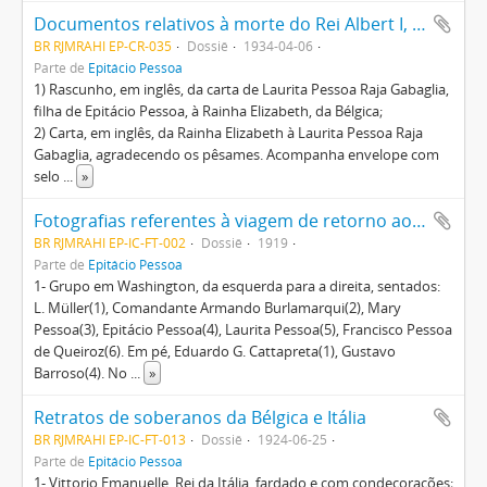
Documentos relativos à morte do Rei Albert I, da Bélgica
BR RJMRAHI EP-CR-035
Dossiê
1934-04-06
Parte de
Epitácio Pessoa
1) Rascunho, em inglês, da carta de Laurita Pessoa Raja Gabaglia,
filha de Epitácio Pessoa, à Rainha Elizabeth, da Bélgica;
2) Carta, em inglês, da Rainha Elizabeth à Laurita Pessoa Raja
Gabaglia, agradecendo os pêsames. Acompanha envelope com
selo
...
»
Fotografias referentes à viagem de retorno ao Brasil do presidente eleito, Epitácio Pessoa, ocasião em que visitou alguns países europeus e os Estados Unidos da América com sua comitiva
BR RJMRAHI EP-IC-FT-002
Dossiê
1919
Parte de
Epitácio Pessoa
1- Grupo em Washington, da esquerda para a direita, sentados:
L. Müller(1), Comandante Armando Burlamarqui(2), Mary
Pessoa(3), Epitácio Pessoa(4), Laurita Pessoa(5), Francisco Pessoa
de Queiroz(6). Em pé, Eduardo G. Cattapreta(1), Gustavo
Barroso(4). No
...
»
Retratos de soberanos da Bélgica e Itália
BR RJMRAHI EP-IC-FT-013
Dossiê
1924-06-25
Parte de
Epitácio Pessoa
1- Vittorio Emanuelle, Rei da Itália, fardado e com condecorações;