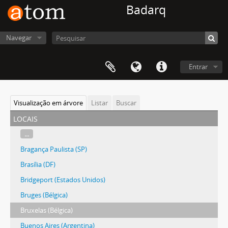
Badarq
Navegar
Entrar
Visualização em árvore
Listar
Buscar
locais
...
Bragança Paulista (SP)
Brasília (DF)
Bridgeport (Estados Unidos)
Bruges (Bélgica)
Bruxelas (Bélgica)
Buenos Aires (Argentina)