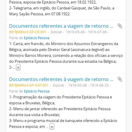
Pessoa, esposa de Epitácio Pessoa, em 18.02.1922;
2- Telegrama, em inglês, do Cardeal Gasquet, de São Paulo, a
Mary Sayão Pessoa, em 07.08.1922.
Documentos referentes a viagem de retorno da Europa ao Brasil do então presidente eleito, Epitácio Pessoa, com passagens por países europeus e pelos Estados Unidos
BR RJMRAHI EP-CR-001
Dossiê
1919-05-06 - 1919-07-08
Parte de
Epitácio Pessoa
1- Carta, em francês, do Ministro dos Assuntos Estrangeiros da
Bélgica, assinada pelo Diretor Geral (assinatura ilegível) ao
Ministro Barros Moreira, contendo a relação dos oficiais a serviço
do Presidente Epitácio Pessoa durante sua estadia na Bélgica;
2-
...
»
Documentos referentes à viagem de retorno da Europa ao Brasil do recém eleito presidente, Epitácio Pessoa, registrando sua passagem por alguns países europeus e pelos Estados Unidos da América
BR RJMRAHI EP-ASP-001
Dossiê
1919-05-08 - 1919-06-25
Parte de
Epitácio Pessoa
1- Programação da viagem do Presidente Epitácio Pessoa e
esposa a Bruxelas, Bélgica;
2- Menu de jantar oferecido ao Presidente Epitácio Pessoa
durante sua visita a Bruxelas;
3- Menu e programa musical de banquete oferecido a Epitácio
Pessoa e esposa, em
...
»