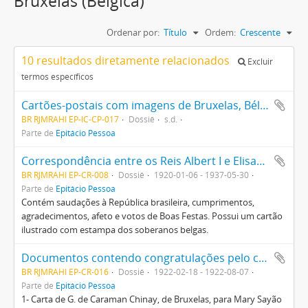
Bruxelas (Bélgica)
Ordenar por:
Título
Ordem:
Crescente
10 resultados diretamente relacionados
Excluir
termos específicos
Cartões-postais com imagens de Bruxelas, Bélgica
BR RJMRAHI EP-IC-CP-017
Dossiê
s.d.
Parte de
Epitácio Pessoa
Correspondência entre os Reis Albert I e Elisabeth da Bélgica e Epitácio Pessoa, sua esposa, Mary Sayão Pessoa, e sua filha, Laurita Pessoa Raja Gabaglia
BR RJMRAHI EP-CR-008
Dossiê
1920-01-06 - 1937-05-30
Parte de
Epitácio Pessoa
Contém saudações à República brasileira, cumprimentos,
agradecimentos, afeto e votos de Boas Festas. Possui um cartão
ilustrado com estampa dos soberanos belgas.
Documentos contendo congratulações pelo casamento de Laurita Pessoa com Edgard de Barros Raja Gabaglia, realizado no dia 08.08.1922 no Palácio do Catete (RJ)
BR RJMRAHI EP-CR-016
Dossiê
1922-02-18 - 1922-08-07
Parte de
Epitácio Pessoa
1- Carta de G. de Caraman Chinay, de Bruxelas, para Mary Sayão