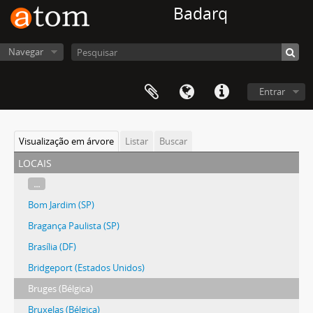
Badarq
Navegar
Entrar
Visualização em árvore
Listar
Buscar
locais
...
Bom Jardim (SP)
Bragança Paulista (SP)
Brasília (DF)
Bridgeport (Estados Unidos)
Bruges (Bélgica)
Bruxelas (Bélgica)